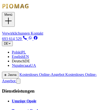
Menü
Dienstleistungen
Verwirklichungen
Kontakt
693 614 529
DE
Polski
PL
English
EN
Deutsch
DE
Українська
UA
Kostenloses Online-Angebot
Kostenloses Online-
☀️
Jasna
Angebot
Dienstleistungen
Umzüge Opole