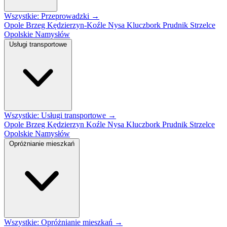
Wszystkie: Przeprowadzki →
Opole
Brzeg
Kędzierzyn-Koźle
Nysa
Kluczbork
Prudnik
Strzelce
Opolskie
Namysłów
Usługi transportowe
Wszystkie: Usługi transportowe →
Opole
Brzeg
Kędzierzyn Koźle
Nysa
Kluczbork
Prudnik
Strzelce
Opolskie
Namysłów
Opróżnianie mieszkań
Wszystkie: Opróżnianie mieszkań →