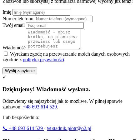
Zadzwoń lub skorzystaj z formularza darmowej wyceny już teraz!
Imię
Numer telefonu
Twój email
Wiadomość
Wyrażam zgodę na przetwarzanie moich danych osobowych
zgodnie z
polityką prywatności
.
Wyślij zapytanie
✓
Dziękujemy! Wiadomość wysłana.
Odezwiemy się najszybciej jak to możliwe. W pilnej sprawie
zadzwoń:
+48 693 614 529
.
Lub bezpośrednio:
📞 +48 693 614 529
·
✉ stadnik.piotr@o2.pl