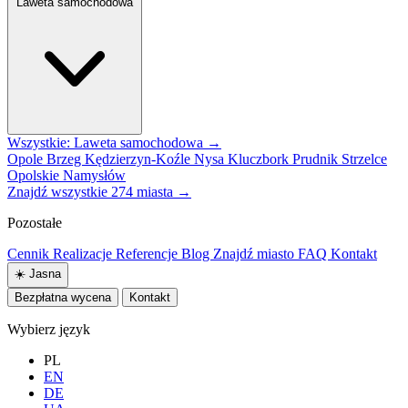
Laweta samochodowa
Wszystkie: Laweta samochodowa →
Opole
Brzeg
Kędzierzyn-Koźle
Nysa
Kluczbork
Prudnik
Strzelce
Opolskie
Namysłów
Znajdź wszystkie 274 miasta →
Pozostałe
Cennik
Realizacje
Referencje
Blog
Znajdź miasto
FAQ
Kontakt
☀️
Jasna
Bezpłatna wycena
Kontakt
Wybierz język
PL
EN
DE