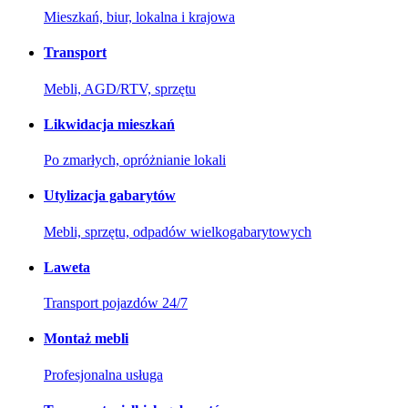
Mieszkań, biur, lokalna i krajowa
Transport
Mebli, AGD/RTV, sprzętu
Likwidacja mieszkań
Po zmarłych, opróżnianie lokali
Utylizacja gabarytów
Mebli, sprzętu, odpadów wielkogabarytowych
Laweta
Transport pojazdów 24/7
Montaż mebli
Profesjonalna usługa