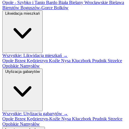
Opole - Szybko i Tanio
Bardo
Biała
Bielany Wrocławskie
Bielawa
Bierutów
Boguszów-Gorce
Bolków
Likwidacja mieszkań
Wszystkie: Likwidacja mieszkań →
Opole
Brzeg
Kędzierzyn Koźle
Nysa
Kluczbork
Prudnik
Strzelce
Opolskie
Namysłów
Utylizacja gabarytów
Wszystkie: Utylizacja gabarytów →
Opole
Brzeg
Kędzierzyn-Koźle
Nysa
Kluczbork
Prudnik
Strzelce
Opolskie
Namysłów