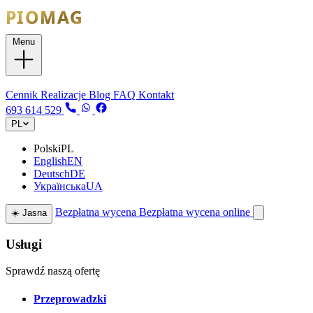
Menu
Usługi
Cennik
Realizacje
Blog
FAQ
Kontakt
693 614 529
PL
Polski
PL
English
EN
Deutsch
DE
Українська
UA
Bezpłatna wycena
Bezpłatna wycena online
☀️
Jasna
Usługi
Sprawdź naszą ofertę
Przeprowadzki