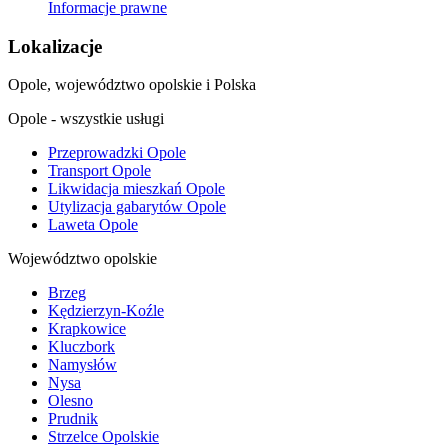
Informacje prawne
Lokalizacje
Opole, województwo opolskie i Polska
Opole - wszystkie usługi
Przeprowadzki Opole
Transport Opole
Likwidacja mieszkań Opole
Utylizacja gabarytów Opole
Laweta Opole
Województwo opolskie
Brzeg
Kędzierzyn-Koźle
Krapkowice
Kluczbork
Namysłów
Nysa
Olesno
Prudnik
Strzelce Opolskie