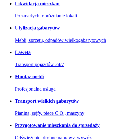
Likwidacja mieszkań
Po zmarłych, opróżnianie lokali
Utylizacja gabarytów
Mebli, sprzętu, odpadów wielkogabarytowych
Laweta
Transport pojazdów 24/7
Montaż mebli
Profesjonalna usługa
Transport wielkich gabarytów
Pianina, sejfy, piece C.O., maszyny
Przygotowanie mieszkania do sprzedaży
Odświeżenie, drobne naprawy, wywóz