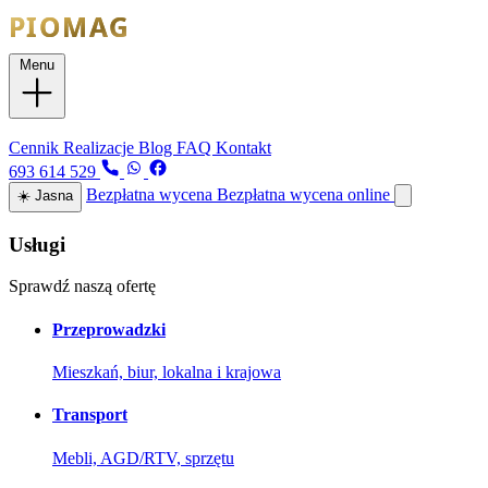
Menu
Usługi
Cennik
Realizacje
Blog
FAQ
Kontakt
693 614 529
Bezpłatna wycena
Bezpłatna wycena online
☀️
Jasna
Usługi
Sprawdź naszą ofertę
Przeprowadzki
Mieszkań, biur, lokalna i krajowa
Transport
Mebli, AGD/RTV, sprzętu