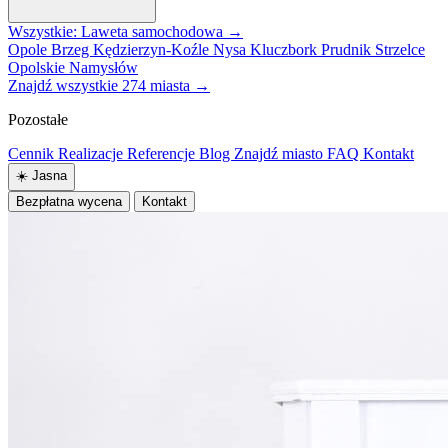
Wszystkie: Laweta samochodowa →
Opole
Brzeg
Kędzierzyn-Koźle
Nysa
Kluczbork
Prudnik
Strzelce
Opolskie
Namysłów
Znajdź wszystkie 274 miasta →
Pozostałe
Cennik
Realizacje
Referencje
Blog
Znajdź miasto
FAQ
Kontakt
☀️
Jasna
Bezpłatna wycena
Kontakt