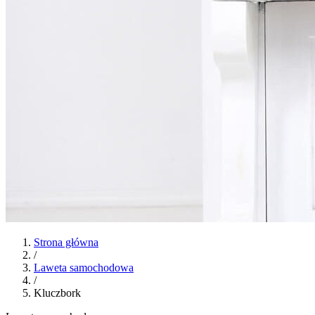
Strona główna
/
Laweta samochodowa
/
Kluczbork