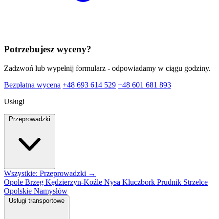
Potrzebujesz wyceny?
Zadzwoń lub wypełnij formularz - odpowiadamy w ciągu godziny.
Bezpłatna wycena
+48 693 614 529
+48 601 681 893
Usługi
Przeprowadzki
Wszystkie: Przeprowadzki →
Opole
Brzeg
Kędzierzyn-Koźle
Nysa
Kluczbork
Prudnik
Strzelce
Opolskie
Namysłów
Usługi transportowe