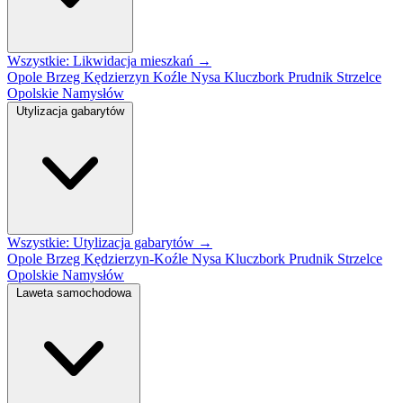
Wszystkie: Likwidacja mieszkań →
Opole
Brzeg
Kędzierzyn Koźle
Nysa
Kluczbork
Prudnik
Strzelce
Opolskie
Namysłów
Utylizacja gabarytów
Wszystkie: Utylizacja gabarytów →
Opole
Brzeg
Kędzierzyn-Koźle
Nysa
Kluczbork
Prudnik
Strzelce
Opolskie
Namysłów
Laweta samochodowa