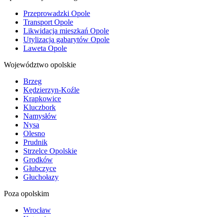
Przeprowadzki Opole
Transport Opole
Likwidacja mieszkań Opole
Utylizacja gabarytów Opole
Laweta Opole
Województwo opolskie
Brzeg
Kędzierzyn-Koźle
Krapkowice
Kluczbork
Namysłów
Nysa
Olesno
Prudnik
Strzelce Opolskie
Grodków
Głubczyce
Głuchołazy
Poza opolskim
Wrocław