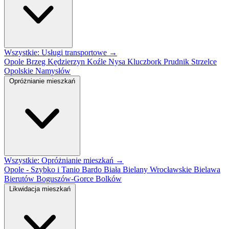
Wszystkie: Usługi transportowe →
Opole
Brzeg
Kędzierzyn Koźle
Nysa
Kluczbork
Prudnik
Strzelce
Opolskie
Namysłów
Opróżnianie mieszkań
Wszystkie: Opróżnianie mieszkań →
Opole - Szybko i Tanio
Bardo
Biała
Bielany Wrocławskie
Bielawa
Bierutów
Boguszów-Gorce
Bolków
Likwidacja mieszkań