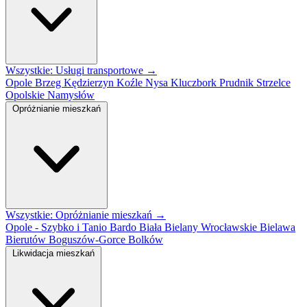
Wszystkie: Usługi transportowe →
Opole
Brzeg
Kędzierzyn Koźle
Nysa
Kluczbork
Prudnik
Strzelce
Opolskie
Namysłów
Opróżnianie mieszkań
Wszystkie: Opróżnianie mieszkań →
Opole - Szybko i Tanio
Bardo
Biała
Bielany Wrocławskie
Bielawa
Bierutów
Boguszów-Gorce
Bolków
Likwidacja mieszkań