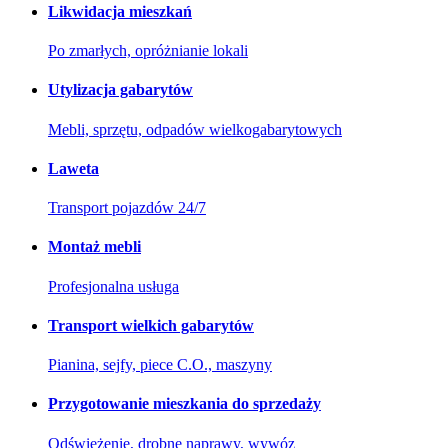
Likwidacja mieszkań
Po zmarłych, opróżnianie lokali
Utylizacja gabarytów
Mebli, sprzętu, odpadów wielkogabarytowych
Laweta
Transport pojazdów 24/7
Montaż mebli
Profesjonalna usługa
Transport wielkich gabarytów
Pianina, sejfy, piece C.O., maszyny
Przygotowanie mieszkania do sprzedaży
Odświeżenie, drobne naprawy, wywóz