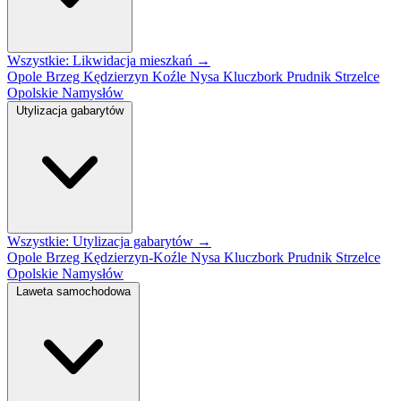
Wszystkie: Likwidacja mieszkań →
Opole
Brzeg
Kędzierzyn Koźle
Nysa
Kluczbork
Prudnik
Strzelce
Opolskie
Namysłów
Utylizacja gabarytów
Wszystkie: Utylizacja gabarytów →
Opole
Brzeg
Kędzierzyn-Koźle
Nysa
Kluczbork
Prudnik
Strzelce
Opolskie
Namysłów
Laweta samochodowa