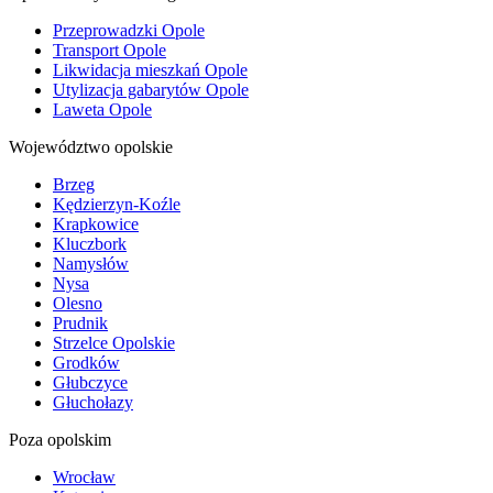
Przeprowadzki Opole
Transport Opole
Likwidacja mieszkań Opole
Utylizacja gabarytów Opole
Laweta Opole
Województwo opolskie
Brzeg
Kędzierzyn-Koźle
Krapkowice
Kluczbork
Namysłów
Nysa
Olesno
Prudnik
Strzelce Opolskie
Grodków
Głubczyce
Głuchołazy
Poza opolskim
Wrocław