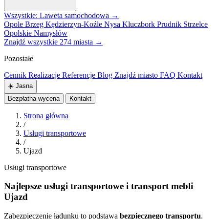
Wszystkie: Laweta samochodowa →
Opole
Brzeg
Kędzierzyn-Koźle
Nysa
Kluczbork
Prudnik
Strzelce
Opolskie
Namysłów
Znajdź wszystkie 274 miasta →
Pozostałe
Cennik
Realizacje
Referencje
Blog
Znajdź miasto
FAQ
Kontakt
☀️
Jasna
Bezpłatna wycena
Kontakt
Strona główna
/
Usługi transportowe
/
Ujazd
Usługi transportowe
Najlepsze usługi transportowe i transport mebli
Ujazd
Zabezpieczenie ładunku to podstawa
bezpiecznego transportu
.