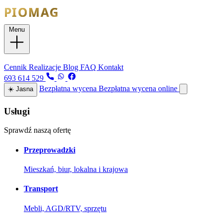
Menu
Usługi
Cennik
Realizacje
Blog
FAQ
Kontakt
693 614 529
Bezpłatna wycena
Bezpłatna wycena online
☀️
Jasna
Usługi
Sprawdź naszą ofertę
Przeprowadzki
Mieszkań, biur, lokalna i krajowa
Transport
Mebli, AGD/RTV, sprzętu