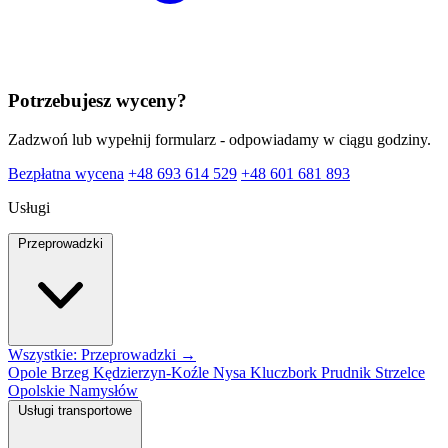
Potrzebujesz wyceny?
Zadzwoń lub wypełnij formularz - odpowiadamy w ciągu godziny.
Bezpłatna wycena
+48 693 614 529
+48 601 681 893
Usługi
Przeprowadzki
Wszystkie: Przeprowadzki →
Opole
Brzeg
Kędzierzyn-Koźle
Nysa
Kluczbork
Prudnik
Strzelce
Opolskie
Namysłów
Usługi transportowe