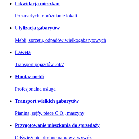
Likwidacja mieszkań
Po zmarłych, opróżnianie lokali
Utylizacja gabarytów
Mebli, sprzętu, odpadów wielkogabarytowych
Laweta
Transport pojazdów 24/7
Montaż mebli
Profesjonalna usługa
Transport wielkich gabarytów
Pianina, sejfy, piece C.O., maszyny
Przygotowanie mieszkania do sprzedaży
Odświeżenie, drobne naprawy, wywóz