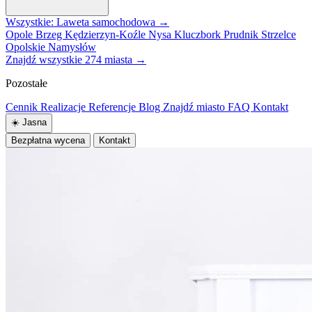
Wszystkie: Laweta samochodowa →
Opole
Brzeg
Kędzierzyn-Koźle
Nysa
Kluczbork
Prudnik
Strzelce
Opolskie
Namysłów
Znajdź wszystkie 274 miasta →
Pozostałe
Cennik
Realizacje
Referencje
Blog
Znajdź miasto
FAQ
Kontakt
☀️
Jasna
Bezpłatna wycena
Kontakt