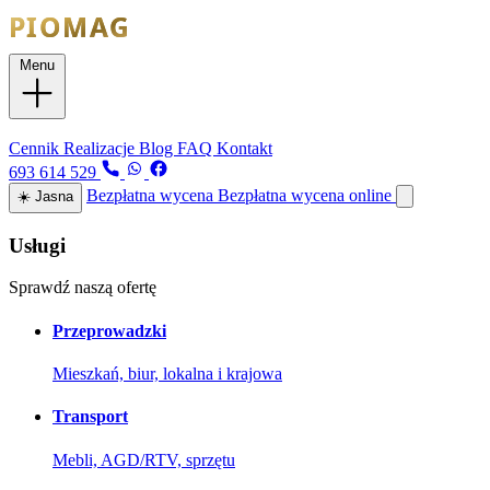
Menu
Usługi
Cennik
Realizacje
Blog
FAQ
Kontakt
693 614 529
Bezpłatna wycena
Bezpłatna wycena online
☀️
Jasna
Usługi
Sprawdź naszą ofertę
Przeprowadzki
Mieszkań, biur, lokalna i krajowa
Transport
Mebli, AGD/RTV, sprzętu