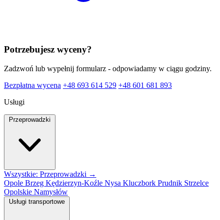
Potrzebujesz wyceny?
Zadzwoń lub wypełnij formularz - odpowiadamy w ciągu godziny.
Bezpłatna wycena
+48 693 614 529
+48 601 681 893
Usługi
Przeprowadzki
Wszystkie: Przeprowadzki →
Opole
Brzeg
Kędzierzyn-Koźle
Nysa
Kluczbork
Prudnik
Strzelce
Opolskie
Namysłów
Usługi transportowe