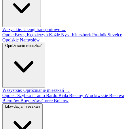
Wszystkie: Usługi transportowe →
Opole
Brzeg
Kędzierzyn Koźle
Nysa
Kluczbork
Prudnik
Strzelce
Opolskie
Namysłów
Opróżnianie mieszkań
Wszystkie: Opróżnianie mieszkań →
Opole - Szybko i Tanio
Bardo
Biała
Bielany Wrocławskie
Bielawa
Bierutów
Boguszów-Gorce
Bolków
Likwidacja mieszkań