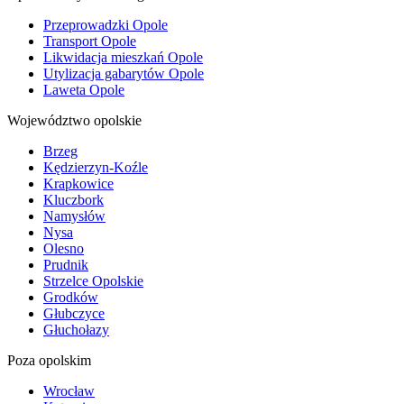
Przeprowadzki Opole
Transport Opole
Likwidacja mieszkań Opole
Utylizacja gabarytów Opole
Laweta Opole
Województwo opolskie
Brzeg
Kędzierzyn-Koźle
Krapkowice
Kluczbork
Namysłów
Nysa
Olesno
Prudnik
Strzelce Opolskie
Grodków
Głubczyce
Głuchołazy
Poza opolskim
Wrocław