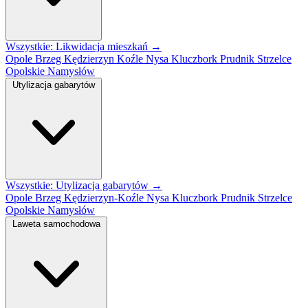
Wszystkie: Likwidacja mieszkań →
Opole
Brzeg
Kędzierzyn Koźle
Nysa
Kluczbork
Prudnik
Strzelce
Opolskie
Namysłów
Utylizacja gabarytów
Wszystkie: Utylizacja gabarytów →
Opole
Brzeg
Kędzierzyn-Koźle
Nysa
Kluczbork
Prudnik
Strzelce
Opolskie
Namysłów
Laweta samochodowa