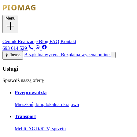
Menu
Usługi
Cennik
Realizacje
Blog
FAQ
Kontakt
693 614 529
Bezpłatna wycena
Bezpłatna wycena online
☀️
Jasna
Usługi
Sprawdź naszą ofertę
Przeprowadzki
Mieszkań, biur, lokalna i krajowa
Transport
Mebli, AGD/RTV, sprzętu