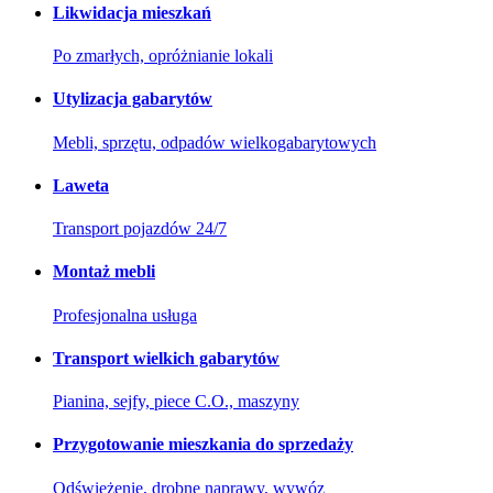
Likwidacja mieszkań
Po zmarłych, opróżnianie lokali
Utylizacja gabarytów
Mebli, sprzętu, odpadów wielkogabarytowych
Laweta
Transport pojazdów 24/7
Montaż mebli
Profesjonalna usługa
Transport wielkich gabarytów
Pianina, sejfy, piece C.O., maszyny
Przygotowanie mieszkania do sprzedaży
Odświeżenie, drobne naprawy, wywóz