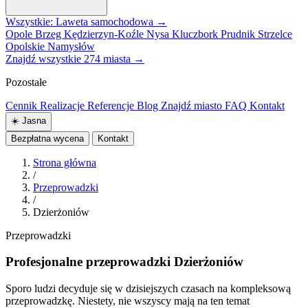
Wszystkie: Laweta samochodowa →
Opole
Brzeg
Kędzierzyn-Koźle
Nysa
Kluczbork
Prudnik
Strzelce
Opolskie
Namysłów
Znajdź wszystkie 274 miasta →
Pozostałe
Cennik
Realizacje
Referencje
Blog
Znajdź miasto
FAQ
Kontakt
☀️
Jasna
Bezpłatna wycena
Kontakt
Strona główna
/
Przeprowadzki
/
Dzierżoniów
Przeprowadzki
Profesjonalne przeprowadzki Dzierżoniów
Sporo ludzi decyduje się w dzisiejszych czasach na kompleksową
przeprowadzkę. Niestety, nie wszyscy mają na ten temat