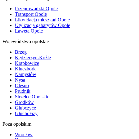
Przeprowadzki Opole
Transport Opole
Likwidacja mieszkań Opole
Utylizacja gabarytów Opole
Laweta Opole
Województwo opolskie
Brzeg
Kędzierzyn-Koźle
Krapkowice
Kluczbork
Namysłów
Nysa
Olesno
Prudnik
Strzelce Opolskie
Grodków
Głubczyce
Głuchołazy
Poza opolskim
Wrocław