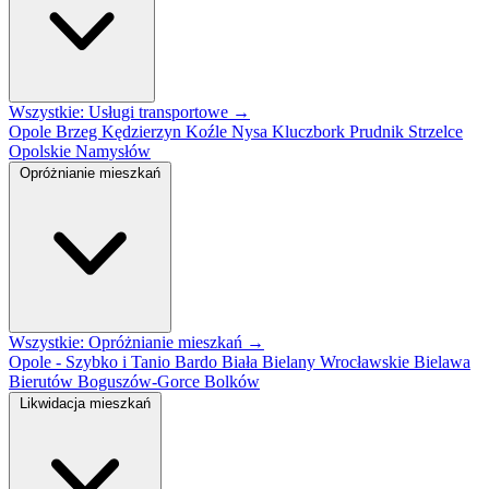
Wszystkie: Usługi transportowe →
Opole
Brzeg
Kędzierzyn Koźle
Nysa
Kluczbork
Prudnik
Strzelce
Opolskie
Namysłów
Opróżnianie mieszkań
Wszystkie: Opróżnianie mieszkań →
Opole - Szybko i Tanio
Bardo
Biała
Bielany Wrocławskie
Bielawa
Bierutów
Boguszów-Gorce
Bolków
Likwidacja mieszkań