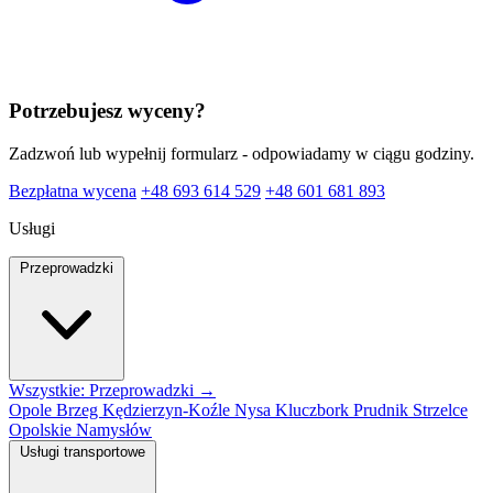
Potrzebujesz wyceny?
Zadzwoń lub wypełnij formularz - odpowiadamy w ciągu godziny.
Bezpłatna wycena
+48 693 614 529
+48 601 681 893
Usługi
Przeprowadzki
Wszystkie: Przeprowadzki →
Opole
Brzeg
Kędzierzyn-Koźle
Nysa
Kluczbork
Prudnik
Strzelce
Opolskie
Namysłów
Usługi transportowe