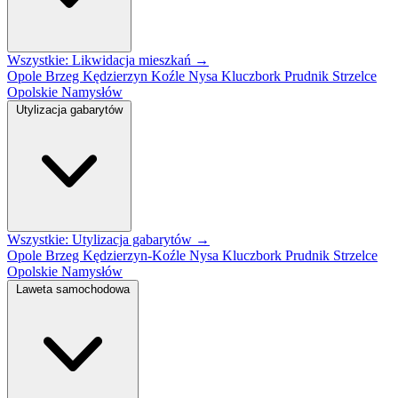
Wszystkie: Likwidacja mieszkań →
Opole
Brzeg
Kędzierzyn Koźle
Nysa
Kluczbork
Prudnik
Strzelce
Opolskie
Namysłów
Utylizacja gabarytów
Wszystkie: Utylizacja gabarytów →
Opole
Brzeg
Kędzierzyn-Koźle
Nysa
Kluczbork
Prudnik
Strzelce
Opolskie
Namysłów
Laweta samochodowa