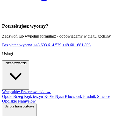
Potrzebujesz wyceny?
Zadzwoń lub wypełnij formularz - odpowiadamy w ciągu godziny.
Bezpłatna wycena
+48 693 614 529
+48 601 681 893
Usługi
Przeprowadzki
Wszystkie: Przeprowadzki →
Opole
Brzeg
Kędzierzyn-Koźle
Nysa
Kluczbork
Prudnik
Strzelce
Opolskie
Namysłów
Usługi transportowe