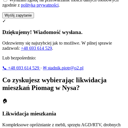
zgodnie z
polityką prywatności
.
Wyślij zapytanie
✓
Dziękujemy! Wiadomość wysłana.
Odezwiemy się najszybciej jak to możliwe. W pilnej sprawie
zadzwoń:
+48 693 614 529
.
Lub bezpośrednio:
📞 +48 693 614 529
·
✉ stadnik.piotr@o2.pl
Co zyskujesz wybierając likwidacja
mieszkań Piomag w Nysa?
🏠
Likwidacja mieszkania
Kompleksowe opróżnianie z mebli, sprzętu AGD/RTV, drobnych