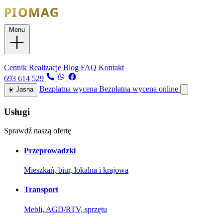
Menu
Usługi
Cennik
Realizacje
Blog
FAQ
Kontakt
693 614 529
Bezpłatna wycena
Bezpłatna wycena online
☀️
Jasna
Usługi
Sprawdź naszą ofertę
Przeprowadzki
Mieszkań, biur, lokalna i krajowa
Transport
Mebli, AGD/RTV, sprzętu