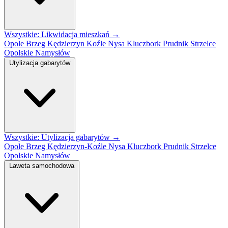
Wszystkie: Likwidacja mieszkań →
Opole
Brzeg
Kędzierzyn Koźle
Nysa
Kluczbork
Prudnik
Strzelce
Opolskie
Namysłów
Utylizacja gabarytów
Wszystkie: Utylizacja gabarytów →
Opole
Brzeg
Kędzierzyn-Koźle
Nysa
Kluczbork
Prudnik
Strzelce
Opolskie
Namysłów
Laweta samochodowa