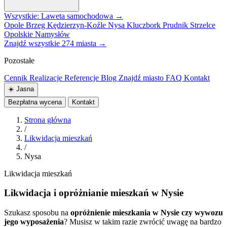
Wszystkie: Laweta samochodowa →
Opole
Brzeg
Kędzierzyn-Koźle
Nysa
Kluczbork
Prudnik
Strzelce
Opolskie
Namysłów
Znajdź wszystkie 274 miasta →
Pozostałe
Cennik
Realizacje
Referencje
Blog
Znajdź miasto
FAQ
Kontakt
☀️
Jasna
Bezpłatna wycena
Kontakt
Strona główna
/
Likwidacja mieszkań
/
Nysa
Likwidacja mieszkań
Likwidacja i opróżnianie mieszkań w Nysie
Szukasz sposobu na
opróżnienie mieszkania w Nysie czy wywozu
jego wyposażenia
? Musisz w takim razie zwrócić uwagę na bardzo