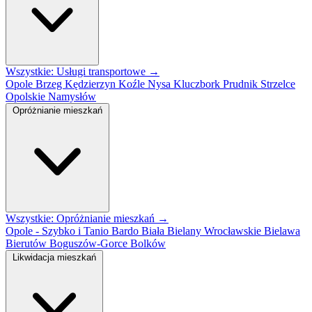
Wszystkie: Usługi transportowe →
Opole
Brzeg
Kędzierzyn Koźle
Nysa
Kluczbork
Prudnik
Strzelce
Opolskie
Namysłów
Opróżnianie mieszkań
Wszystkie: Opróżnianie mieszkań →
Opole - Szybko i Tanio
Bardo
Biała
Bielany Wrocławskie
Bielawa
Bierutów
Boguszów-Gorce
Bolków
Likwidacja mieszkań