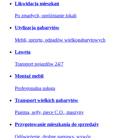
Likwidacja mieszkań
Po zmarłych, opróżnianie lokali
Utylizacja gabarytów
Mebli, sprzętu, odpadów wielkogabarytowych
Laweta
Transport pojazdów 24/7
Montaż mebli
Profesjonalna usługa
Transport wielkich gabarytów
Pianina, sejfy, piece C.O., maszyny
Przygotowanie mieszkania do sprzedaży
Odświeżenie, drobne naprawy, wywóz