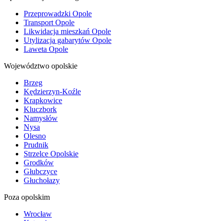
Przeprowadzki Opole
Transport Opole
Likwidacja mieszkań Opole
Utylizacja gabarytów Opole
Laweta Opole
Województwo opolskie
Brzeg
Kędzierzyn-Koźle
Krapkowice
Kluczbork
Namysłów
Nysa
Olesno
Prudnik
Strzelce Opolskie
Grodków
Głubczyce
Głuchołazy
Poza opolskim
Wrocław