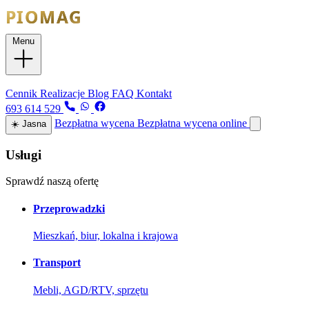
Menu
Usługi
Cennik
Realizacje
Blog
FAQ
Kontakt
693 614 529
Bezpłatna wycena
Bezpłatna wycena online
☀️
Jasna
Usługi
Sprawdź naszą ofertę
Przeprowadzki
Mieszkań, biur, lokalna i krajowa
Transport
Mebli, AGD/RTV, sprzętu