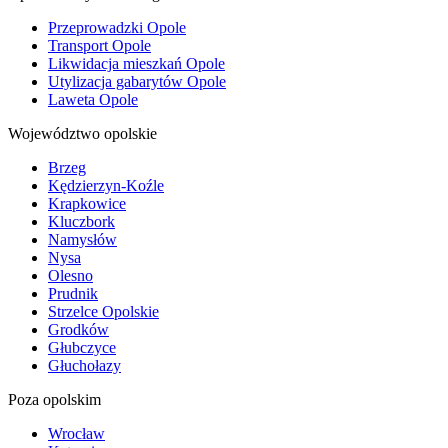
Przeprowadzki Opole
Transport Opole
Likwidacja mieszkań Opole
Utylizacja gabarytów Opole
Laweta Opole
Województwo opolskie
Brzeg
Kędzierzyn-Koźle
Krapkowice
Kluczbork
Namysłów
Nysa
Olesno
Prudnik
Strzelce Opolskie
Grodków
Głubczyce
Głuchołazy
Poza opolskim
Wrocław