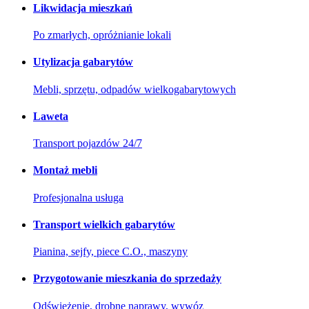
Likwidacja mieszkań
Po zmarłych, opróżnianie lokali
Utylizacja gabarytów
Mebli, sprzętu, odpadów wielkogabarytowych
Laweta
Transport pojazdów 24/7
Montaż mebli
Profesjonalna usługa
Transport wielkich gabarytów
Pianina, sejfy, piece C.O., maszyny
Przygotowanie mieszkania do sprzedaży
Odświeżenie, drobne naprawy, wywóz