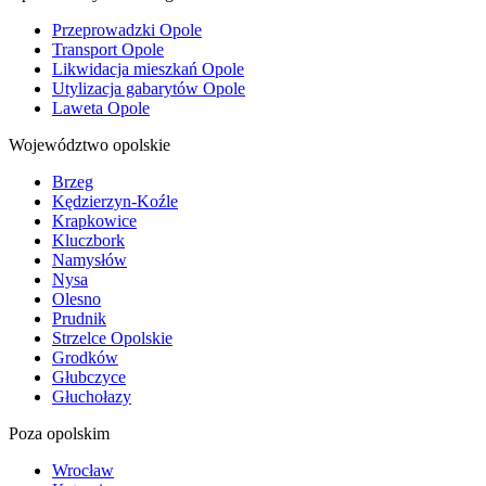
Przeprowadzki Opole
Transport Opole
Likwidacja mieszkań Opole
Utylizacja gabarytów Opole
Laweta Opole
Województwo opolskie
Brzeg
Kędzierzyn-Koźle
Krapkowice
Kluczbork
Namysłów
Nysa
Olesno
Prudnik
Strzelce Opolskie
Grodków
Głubczyce
Głuchołazy
Poza opolskim
Wrocław