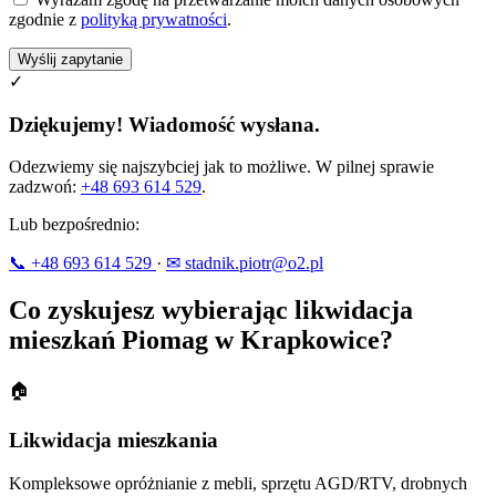
zgodnie z
polityką prywatności
.
Wyślij zapytanie
✓
Dziękujemy! Wiadomość wysłana.
Odezwiemy się najszybciej jak to możliwe. W pilnej sprawie
zadzwoń:
+48 693 614 529
.
Lub bezpośrednio:
📞 +48 693 614 529
·
✉ stadnik.piotr@o2.pl
Co zyskujesz wybierając likwidacja
mieszkań Piomag w Krapkowice?
🏠
Likwidacja mieszkania
Kompleksowe opróżnianie z mebli, sprzętu AGD/RTV, drobnych