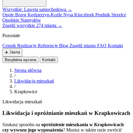
Wszystkie: Laweta samochodowa →
Opole
Brzeg
Kędzierzyn-Koźle
Nysa
Kluczbork
Prudnik
Strzelce
Opolskie
Namysłów
Znajdź wszystkie 274 miasta →
Pozostałe
Cennik
Realizacje
Referencje
Blog
Znajdź miasto
FAQ
Kontakt
☀️
Jasna
Bezpłatna wycena
Kontakt
Strona główna
/
Likwidacja mieszkań
/
Krapkowice
Likwidacja mieszkań
Likwidacja i opróżnianie mieszkań w Krapkowicach
Szukasz sposobu na
opróżnienie mieszkania w Krapkowicach
czy wywozu jego wyposażenia
? Musisz w takim razie zwrócić