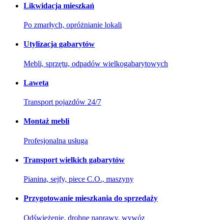
Likwidacja mieszkań
Po zmarłych, opróżnianie lokali
Utylizacja gabarytów
Mebli, sprzętu, odpadów wielkogabarytowych
Laweta
Transport pojazdów 24/7
Montaż mebli
Profesjonalna usługa
Transport wielkich gabarytów
Pianina, sejfy, piece C.O., maszyny
Przygotowanie mieszkania do sprzedaży
Odświeżenie, drobne naprawy, wywóz