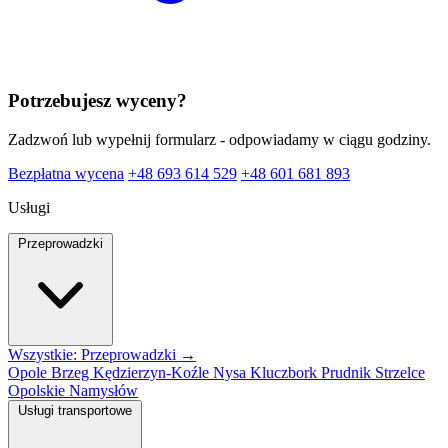
Potrzebujesz wyceny?
Zadzwoń lub wypełnij formularz - odpowiadamy w ciągu godziny.
Bezpłatna wycena
+48 693 614 529
+48 601 681 893
Usługi
Przeprowadzki
Wszystkie: Przeprowadzki →
Opole
Brzeg
Kędzierzyn-Koźle
Nysa
Kluczbork
Prudnik
Strzelce
Opolskie
Namysłów
Usługi transportowe