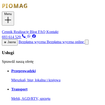
Menu
Usługi
Cennik
Realizacje
Blog
FAQ
Kontakt
693 614 529
Bezpłatna wycena
Bezpłatna wycena online
☀️
Jasna
Usługi
Sprawdź naszą ofertę
Przeprowadzki
Mieszkań, biur, lokalna i krajowa
Transport
Mebli, AGD/RTV, sprzętu