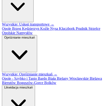
Wszystkie: Usługi transportowe →
Opole
Brzeg
Kędzierzyn Koźle
Nysa
Kluczbork
Prudnik
Strzelce
Opolskie
Namysłów
Opróżnianie mieszkań
Wszystkie: Opróżnianie mieszkań →
Opole - Szybko i Tanio
Bardo
Biała
Bielany Wrocławskie
Bielawa
Bierutów
Boguszów-Gorce
Bolków
Likwidacja mieszkań