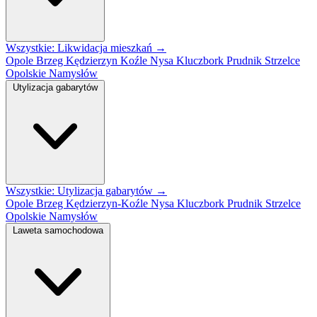
Wszystkie: Likwidacja mieszkań →
Opole
Brzeg
Kędzierzyn Koźle
Nysa
Kluczbork
Prudnik
Strzelce
Opolskie
Namysłów
Utylizacja gabarytów
Wszystkie: Utylizacja gabarytów →
Opole
Brzeg
Kędzierzyn-Koźle
Nysa
Kluczbork
Prudnik
Strzelce
Opolskie
Namysłów
Laweta samochodowa