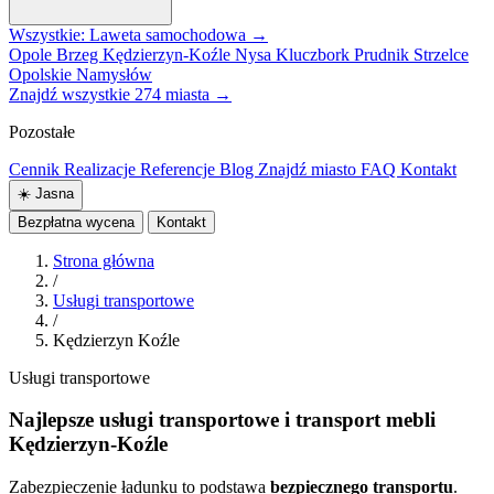
Wszystkie: Laweta samochodowa →
Opole
Brzeg
Kędzierzyn-Koźle
Nysa
Kluczbork
Prudnik
Strzelce
Opolskie
Namysłów
Znajdź wszystkie 274 miasta →
Pozostałe
Cennik
Realizacje
Referencje
Blog
Znajdź miasto
FAQ
Kontakt
☀️
Jasna
Bezpłatna wycena
Kontakt
Strona główna
/
Usługi transportowe
/
Kędzierzyn Koźle
Usługi transportowe
Najlepsze usługi transportowe i transport mebli
Kędzierzyn-Koźle
Zabezpieczenie ładunku to podstawa
bezpiecznego transportu
.