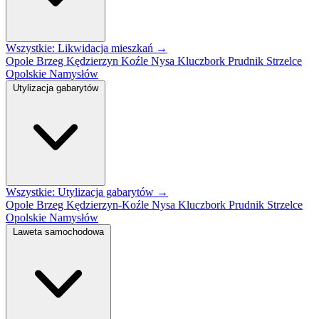
Wszystkie: Likwidacja mieszkań →
Opole
Brzeg
Kędzierzyn Koźle
Nysa
Kluczbork
Prudnik
Strzelce
Opolskie
Namysłów
Utylizacja gabarytów
Wszystkie: Utylizacja gabarytów →
Opole
Brzeg
Kędzierzyn-Koźle
Nysa
Kluczbork
Prudnik
Strzelce
Opolskie
Namysłów
Laweta samochodowa