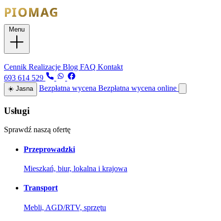
Menu
Usługi
Cennik
Realizacje
Blog
FAQ
Kontakt
693 614 529
Bezpłatna wycena
Bezpłatna wycena online
☀️
Jasna
Usługi
Sprawdź naszą ofertę
Przeprowadzki
Mieszkań, biur, lokalna i krajowa
Transport
Mebli, AGD/RTV, sprzętu