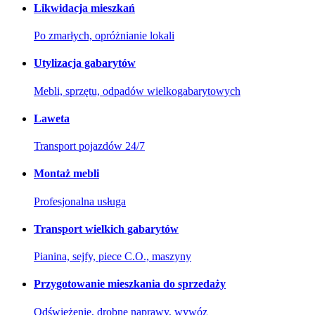
Likwidacja mieszkań
Po zmarłych, opróżnianie lokali
Utylizacja gabarytów
Mebli, sprzętu, odpadów wielkogabarytowych
Laweta
Transport pojazdów 24/7
Montaż mebli
Profesjonalna usługa
Transport wielkich gabarytów
Pianina, sejfy, piece C.O., maszyny
Przygotowanie mieszkania do sprzedaży
Odświeżenie, drobne naprawy, wywóz