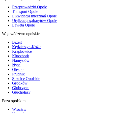
Przeprowadzki Opole
Transport Opole
Likwidacja mieszkań Opole
Utylizacja gabarytów Opole
Laweta Opole
Województwo opolskie
Brzeg
Kędzierzyn-Koźle
Krapkowice
Kluczbork
Namysłów
Nysa
Olesno
Prudnik
Strzelce Opolskie
Grodków
Głubczyce
Głuchołazy
Poza opolskim
Wrocław