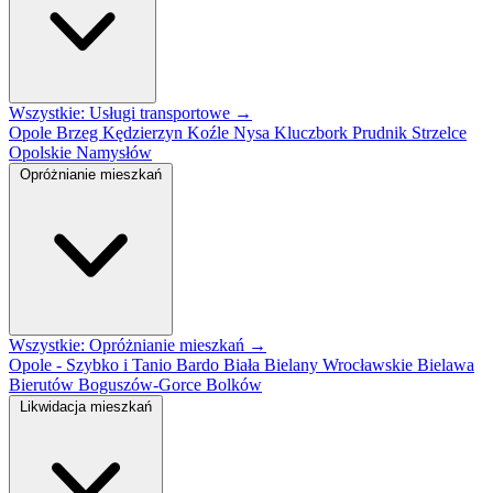
Wszystkie: Usługi transportowe →
Opole
Brzeg
Kędzierzyn Koźle
Nysa
Kluczbork
Prudnik
Strzelce
Opolskie
Namysłów
Opróżnianie mieszkań
Wszystkie: Opróżnianie mieszkań →
Opole - Szybko i Tanio
Bardo
Biała
Bielany Wrocławskie
Bielawa
Bierutów
Boguszów-Gorce
Bolków
Likwidacja mieszkań