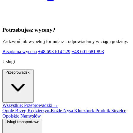
Potrzebujesz wyceny?
Zadzwoń lub wypełnij formularz - odpowiadamy w ciągu godziny.
Bezpłatna wycena
+48 693 614 529
+48 601 681 893
Usługi
Przeprowadzki
Wszystkie: Przeprowadzki →
Opole
Brzeg
Kędzierzyn-Koźle
Nysa
Kluczbork
Prudnik
Strzelce
Opolskie
Namysłów
Usługi transportowe