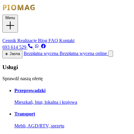
Menu
Usługi
Cennik
Realizacje
Blog
FAQ
Kontakt
693 614 529
Bezpłatna wycena
Bezpłatna wycena online
☀️
Jasna
Usługi
Sprawdź naszą ofertę
Przeprowadzki
Mieszkań, biur, lokalna i krajowa
Transport
Mebli, AGD/RTV, sprzętu