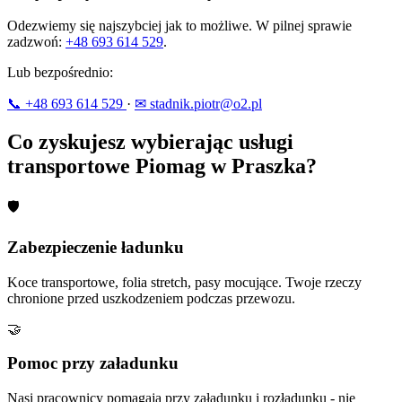
Odezwiemy się najszybciej jak to możliwe. W pilnej sprawie
zadzwoń:
+48 693 614 529
.
Lub bezpośrednio:
📞 +48 693 614 529
·
✉ stadnik.piotr@o2.pl
Co zyskujesz wybierając usługi
transportowe Piomag w Praszka?
🛡
Zabezpieczenie ładunku
Koce transportowe, folia stretch, pasy mocujące. Twoje rzeczy
chronione przed uszkodzeniem podczas przewozu.
🤝
Pomoc przy załadunku
Nasi pracownicy pomagają przy załadunku i rozładunku - nie