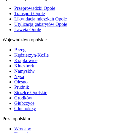
Przeprowadzki Opole
Transport Opole
Likwidacja mieszkań Opole
Utylizacja gabarytów Opole
Laweta Opole
Województwo opolskie
Brzeg
Kędzierzyn-Koźle
Krapkowice
Kluczbork
Namysłów
Nysa
Olesno
Prudnik
Strzelce Opolskie
Grodków
Głubczyce
Głuchołazy
Poza opolskim
Wrocław