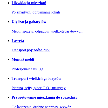
Likwidacja mieszkań
Po zmarłych, opróżnianie lokali
Utylizacja gabarytów
Mebli, sprzętu, odpadów wielkogabarytowych
Laweta
Transport pojazdów 24/7
Montaż mebli
Profesjonalna usługa
Transport wielkich gabarytów
Pianina, sejfy, piece C.O., maszyny
Przygotowanie mieszkania do sprzedaży
Odświeżenie, drobne naprawy, wywóz