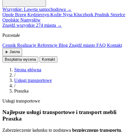
Wszystkie: Laweta samochodowa →
Opole
Brzeg
Kędzierzyn-Koźle
Nysa
Kluczbork
Prudnik
Strzelce
Opolskie
Namysłów
Znajdź wszystkie 274 miasta →
Pozostałe
Cennik
Realizacje
Referencje
Blog
Znajdź miasto
FAQ
Kontakt
☀️
Jasna
Bezpłatna wycena
Kontakt
Strona główna
/
Usługi transportowe
/
Praszka
Usługi transportowe
Najlepsze usługi transportowe i transport mebli
Praszka
Zabezpieczenie ładunku to podstawa
bezpiecznego transportu
.