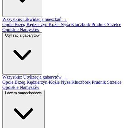
Wszystkie: Likwidacja mieszkań →
Opole
Brzeg
Kędzierzyn Koźle
Nysa
Kluczbork
Prudnik
Strzelce
Opolskie
Namysłów
Utylizacja gabarytów
Wszystkie: Utylizacja gabarytów →
Opole
Brzeg
Kędzierzyn-Koźle
Nysa
Kluczbork
Prudnik
Strzelce
Opolskie
Namysłów
Laweta samochodowa