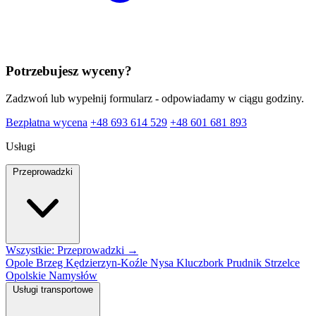
Potrzebujesz wyceny?
Zadzwoń lub wypełnij formularz - odpowiadamy w ciągu godziny.
Bezpłatna wycena
+48 693 614 529
+48 601 681 893
Usługi
Przeprowadzki
Wszystkie: Przeprowadzki →
Opole
Brzeg
Kędzierzyn-Koźle
Nysa
Kluczbork
Prudnik
Strzelce
Opolskie
Namysłów
Usługi transportowe