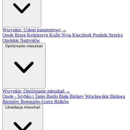
Wszystkie: Usługi transportowe →
Opole
Brzeg
Kędzierzyn Koźle
Nysa
Kluczbork
Prudnik
Strzelce
Opolskie
Namysłów
Opróżnianie mieszkań
Wszystkie: Opróżnianie mieszkań →
Opole - Szybko i Tanio
Bardo
Biała
Bielany Wrocławskie
Bielawa
Bierutów
Boguszów-Gorce
Bolków
Likwidacja mieszkań