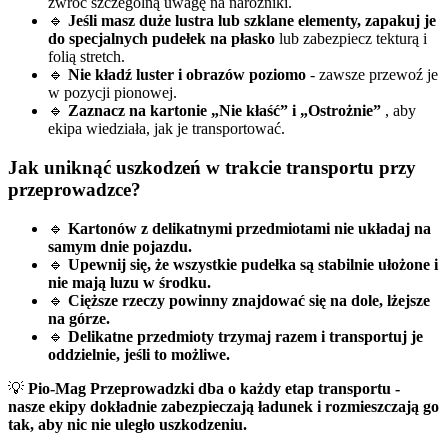
zwróć szczególną uwagę na narożniki.
🔹
Jeśli masz duże lustra lub szklane elementy, zapakuj je
do specjalnych pudełek na płasko
lub zabezpiecz tekturą i
folią stretch.
🔹
Nie kładź luster i obrazów poziomo
- zawsze przewoź je
w pozycji pionowej.
🔹
Zaznacz na kartonie „Nie kłaść” i „Ostrożnie”
, aby
ekipa wiedziała, jak je transportować.
Jak uniknąć uszkodzeń w trakcie transportu przy
przeprowadzce?
🔹
Kartonów z delikatnymi przedmiotami nie układaj na
samym dnie pojazdu.
🔹
Upewnij się, że wszystkie pudełka są stabilnie ułożone i
nie mają luzu w środku.
🔹
Cięższe rzeczy powinny znajdować się na dole, lżejsze
na górze.
🔹
Delikatne przedmioty trzymaj razem i transportuj je
oddzielnie, jeśli to możliwe.
💡
Pio-Mag Przeprowadzki dba o każdy etap transportu -
nasze ekipy dokładnie zabezpieczają ładunek i rozmieszczają go
tak, aby nic nie uległo uszkodzeniu.