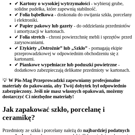
✔
Kartony o wysokiej wytrzymałości
- wybieraj grube,
solidne pudełka, które zapewnią stabilność.
✔
Folia bąbelkowa
- doskonała do owijania szkła, porcelany
i elektroniki.
✔
Papier pakowy lub gazety
- do oddzielania przedmiotów
i amortyzacji w kartonach.
✔
Folia stretch
- chroni powierzchnię mebli i sprzętów przed
zarysowaniami.
✔
Etykiety „Ostrożnie” lub „Szkło”
- pomagają ekipie
przeprowadzkowej w odpowiednim obchodzeniu się z
kartonami.
✔
Piankowe wypełniacze lub poduszki powietrzne
-
dodatkowo zabezpieczają delikatne przedmioty w kartonach.
💡
W Pio-Mag Przeprowadzki zapewniamy profesjonalne
materiały do pakowania, aby Twój dobytek był odpowiednio
zabezpieczony. Jeśli nie masz własnych opakowań, możemy
dostarczyć Ci niezbędne materiały!
Jak zapakować szkło, porcelanę i
ceramikę?
Przedmioty ze szkła i porcelany należą do
najbardziej podatnych