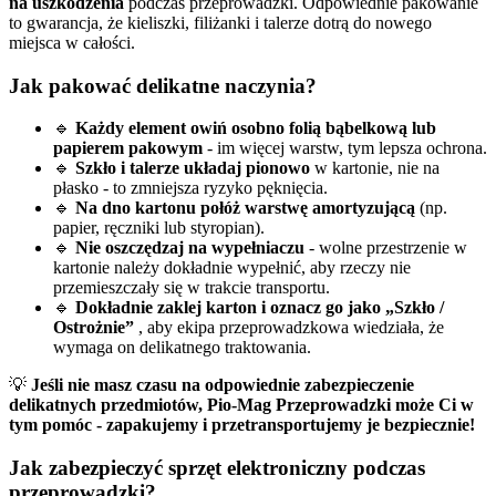
na uszkodzenia
podczas przeprowadzki. Odpowiednie pakowanie
to gwarancja, że kieliszki, filiżanki i talerze dotrą do nowego
miejsca w całości.
Jak pakować delikatne naczynia?
🔹
Każdy element owiń osobno folią bąbelkową lub
papierem pakowym
- im więcej warstw, tym lepsza ochrona.
🔹
Szkło i talerze układaj pionowo
w kartonie, nie na
płasko - to zmniejsza ryzyko pęknięcia.
🔹
Na dno kartonu połóż warstwę amortyzującą
(np.
papier, ręczniki lub styropian).
🔹
Nie oszczędzaj na wypełniaczu
- wolne przestrzenie w
kartonie należy dokładnie wypełnić, aby rzeczy nie
przemieszczały się w trakcie transportu.
🔹
Dokładnie zaklej karton i oznacz go jako „Szkło /
Ostrożnie”
, aby ekipa przeprowadzkowa wiedziała, że
wymaga on delikatnego traktowania.
💡
Jeśli nie masz czasu na odpowiednie zabezpieczenie
delikatnych przedmiotów, Pio-Mag Przeprowadzki może Ci w
tym pomóc - zapakujemy i przetransportujemy je bezpiecznie!
Jak zabezpieczyć sprzęt elektroniczny podczas
przeprowadzki?