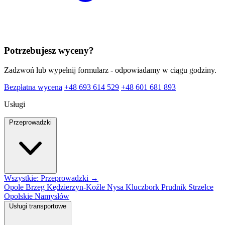
Potrzebujesz wyceny?
Zadzwoń lub wypełnij formularz - odpowiadamy w ciągu godziny.
Bezpłatna wycena
+48 693 614 529
+48 601 681 893
Usługi
Przeprowadzki
Wszystkie: Przeprowadzki →
Opole
Brzeg
Kędzierzyn-Koźle
Nysa
Kluczbork
Prudnik
Strzelce
Opolskie
Namysłów
Usługi transportowe