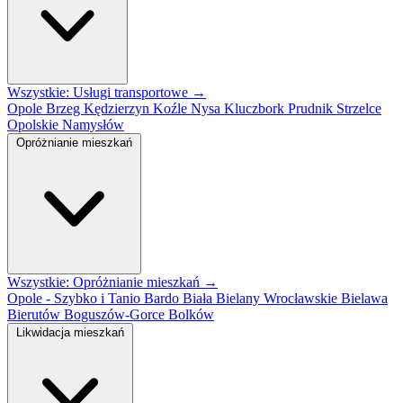
Wszystkie: Usługi transportowe →
Opole
Brzeg
Kędzierzyn Koźle
Nysa
Kluczbork
Prudnik
Strzelce
Opolskie
Namysłów
Opróżnianie mieszkań
Wszystkie: Opróżnianie mieszkań →
Opole - Szybko i Tanio
Bardo
Biała
Bielany Wrocławskie
Bielawa
Bierutów
Boguszów-Gorce
Bolków
Likwidacja mieszkań