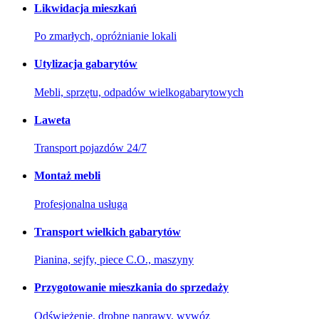
Likwidacja mieszkań
Po zmarłych, opróżnianie lokali
Utylizacja gabarytów
Mebli, sprzętu, odpadów wielkogabarytowych
Laweta
Transport pojazdów 24/7
Montaż mebli
Profesjonalna usługa
Transport wielkich gabarytów
Pianina, sejfy, piece C.O., maszyny
Przygotowanie mieszkania do sprzedaży
Odświeżenie, drobne naprawy, wywóz