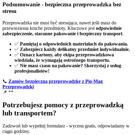
Podsumowanie - bezpieczna przeprowadzka bez
stresu
Przeprowadzka nie musi być stresująca, nawet jeśli masz do
przewiezienia kruche przedmioty. Kluczowe jest
odpowiednie
zabezpieczenie, staranne pakowanie i bezpieczny transport
.
✅
Pamiętaj o odpowiednich materiałach do pakowania.
✅
Zabezpiecz każdy delikatny przedmiot indywidualnie.
✅
Oznacz kartony, aby ekipa przeprowadzkowa
wiedziała, że wymagają ostrożnego transportu.
✅
Nie masz czasu na pakowanie? Skorzystaj z usług
profesjonalistów!
📞
Zamów bezpieczną przeprowadzkę z Pio-Mag
Przeprowadzki
📌 **
Potrzebujesz pomocy z przeprowadzką
lub transportem?
Zadzwoń lub wypełnij formularz - wycena gratis, odpowiadamy w
ciągu godziny.