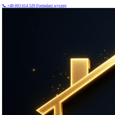
📞 +48 693 614 529
Formularz wyceny