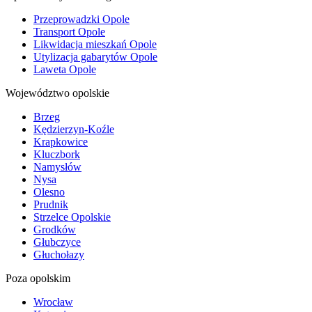
Przeprowadzki Opole
Transport Opole
Likwidacja mieszkań Opole
Utylizacja gabarytów Opole
Laweta Opole
Województwo opolskie
Brzeg
Kędzierzyn-Koźle
Krapkowice
Kluczbork
Namysłów
Nysa
Olesno
Prudnik
Strzelce Opolskie
Grodków
Głubczyce
Głuchołazy
Poza opolskim
Wrocław