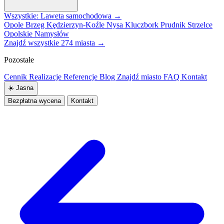
Wszystkie: Laweta samochodowa →
Opole
Brzeg
Kędzierzyn-Koźle
Nysa
Kluczbork
Prudnik
Strzelce
Opolskie
Namysłów
Znajdź wszystkie 274 miasta →
Pozostałe
Cennik
Realizacje
Referencje
Blog
Znajdź miasto
FAQ
Kontakt
☀️
Jasna
Bezpłatna wycena
Kontakt