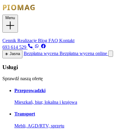
Menu
Usługi
Cennik
Realizacje
Blog
FAQ
Kontakt
693 614 529
Bezpłatna wycena
Bezpłatna wycena online
☀️
Jasna
Usługi
Sprawdź naszą ofertę
Przeprowadzki
Mieszkań, biur, lokalna i krajowa
Transport
Mebli, AGD/RTV, sprzętu