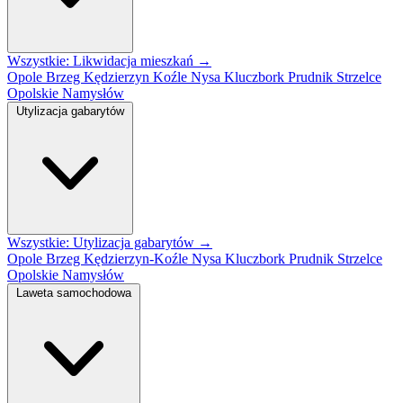
Wszystkie: Likwidacja mieszkań →
Opole
Brzeg
Kędzierzyn Koźle
Nysa
Kluczbork
Prudnik
Strzelce
Opolskie
Namysłów
Utylizacja gabarytów
Wszystkie: Utylizacja gabarytów →
Opole
Brzeg
Kędzierzyn-Koźle
Nysa
Kluczbork
Prudnik
Strzelce
Opolskie
Namysłów
Laweta samochodowa