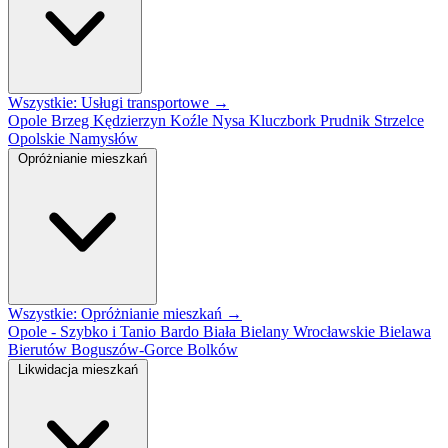
Wszystkie: Usługi transportowe →
Opole
Brzeg
Kędzierzyn Koźle
Nysa
Kluczbork
Prudnik
Strzelce
Opolskie
Namysłów
Opróżnianie mieszkań
Wszystkie: Opróżnianie mieszkań →
Opole - Szybko i Tanio
Bardo
Biała
Bielany Wrocławskie
Bielawa
Bierutów
Boguszów-Gorce
Bolków
Likwidacja mieszkań