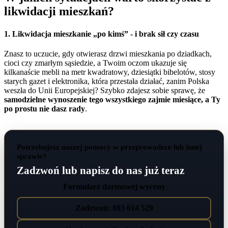
likwidacji mieszkań?
1. Likwidacja mieszkanie „po kimś” - i brak sił czy czasu
Znasz to uczucie, gdy otwierasz drzwi mieszkania po dziadkach,
cioci czy zmarłym sąsiedzie, a Twoim oczom ukazuje się
kilkanaście mebli na metr kwadratowy, dziesiątki bibelotów, stosy
starych gazet i elektronika, która przestała działać, zanim Polska
weszła do Unii Europejskiej? Szybko zdajesz sobie sprawę, że
samodzielne wynoszenie tego wszystkiego zajmie miesiące, a Ty
po prostu nie dasz rady
.
Potrzebujesz naszej pomocy w przeprowadzce lub innej
sprawie?
Zadzwoń lub napisz do nas już teraz
Formularz darmowej wyceny
Zadzwoń: 693 614 529