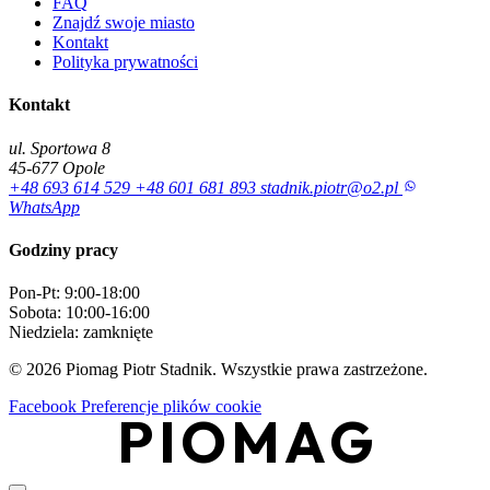
FAQ
Znajdź swoje miasto
Kontakt
Polityka prywatności
Kontakt
ul. Sportowa 8
45-677 Opole
+48 693 614 529
+48 601 681 893
stadnik.piotr@o2.pl
WhatsApp
Godziny pracy
Pon-Pt: 9:00-18:00
Sobota: 10:00-16:00
Niedziela: zamknięte
© 2026 Piomag Piotr Stadnik. Wszystkie prawa zastrzeżone.
Facebook
Preferencje plików cookie
PIOMAG