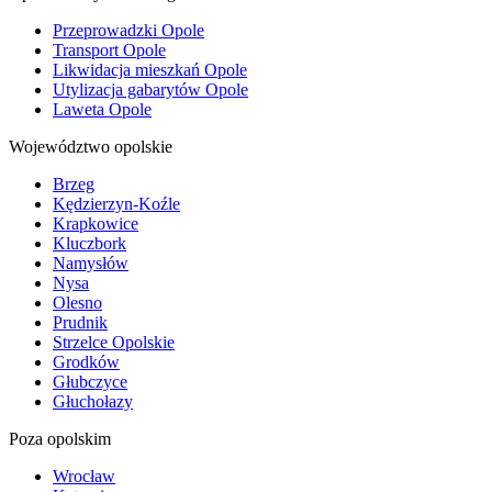
Przeprowadzki Opole
Transport Opole
Likwidacja mieszkań Opole
Utylizacja gabarytów Opole
Laweta Opole
Województwo opolskie
Brzeg
Kędzierzyn-Koźle
Krapkowice
Kluczbork
Namysłów
Nysa
Olesno
Prudnik
Strzelce Opolskie
Grodków
Głubczyce
Głuchołazy
Poza opolskim
Wrocław