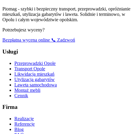
Piomag - szybki i bezpieczny transport, przeprowadzki, opróżnianie
mieszkań, utylizacja gabarytów i laweta. Solidnie i terminowo, w
Opolu i całym województwie opolskim.
Potrzebujesz wyceny?
Bezpłatna wycena online
📞 Zadzwoń
Usługi
Przeprowadzki Opole
Transport Opole
Likwidacja mieszkań
Utylizacja gabarytów
Laweta samochodowa
Montaż mebli
Cennik
Firma
Realizacje
Referencje
Blog