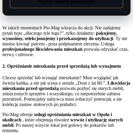
Napisz: stadnik.piotr@o2.pl
W takich momentach Pio-Mag wkracza do akcji. Nie zadajemy
pytań typu „dlaczego tyle tego?”, tylko działamy:
pakujemy,
wynosimy, selekcjonujemy i przekazujemy do utylizacji
. Ty nie
musisz kiwnąć palcem - poza podpisaniem zlecenia. Usługa
profesjonalnego likwidowania mieszkań
pozwala odzyskać czas,
nerwy i zdrowie.
2. Opróżnianie mieszkania przed sprzedażą lub wynajmem
Chcesz sprzedać lub wynająć mieszkanie? Musi wyglądać jak
świeża kartka, a nie jak scena z serialu „Dom z lat 80.”.
Likwidacja
mieszkania przed sprzedażą
pozwala pozbyć się starych mebli,
zniszczonych sprzętów i wszystkiego, co niepotrzebnie zabiera
przestrzeń. Potencjalny nabywca musi zobaczyć potencjał, a nie
kolekcję zastaw stołowych po prababci.
Pio-Mag oferuje
usługi opróżniania mieszkań w Opolu i
okolicach
, które obejmują również
wywóz i utylizację starych
mebli
. Po naszej wizycie lokal jest gotowy do pokazów lub
remontu.