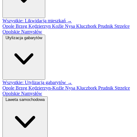
Wszystkie: Likwidacja mieszkań →
Opole
Brzeg
Kędzierzyn Koźle
Nysa
Kluczbork
Prudnik
Strzelce
Opolskie
Namysłów
Utylizacja gabarytów
Wszystkie: Utylizacja gabarytów →
Opole
Brzeg
Kędzierzyn-Koźle
Nysa
Kluczbork
Prudnik
Strzelce
Opolskie
Namysłów
Laweta samochodowa