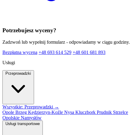
Potrzebujesz wyceny?
Zadzwoń lub wypełnij formularz - odpowiadamy w ciągu godziny.
Bezpłatna wycena
+48 693 614 529
+48 601 681 893
Usługi
Przeprowadzki
Wszystkie: Przeprowadzki →
Opole
Brzeg
Kędzierzyn-Koźle
Nysa
Kluczbork
Prudnik
Strzelce
Opolskie
Namysłów
Usługi transportowe