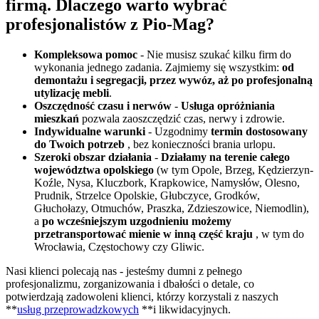
firmą. Dlaczego warto wybrać
profesjonalistów z Pio-Mag?
Kompleksowa pomoc
- Nie musisz szukać kilku firm do
wykonania jednego zadania. Zajmiemy się wszystkim:
od
demontażu i segregacji, przez wywóz, aż po profesjonalną
utylizację mebli
.
Oszczędność czasu i nerwów
-
Usługa opróżniania
mieszkań
pozwala zaoszczędzić czas, nerwy i zdrowie.
Indywidualne warunki
- Uzgodnimy
termin dostosowany
do Twoich potrzeb
, bez konieczności brania urlopu.
Szeroki obszar działania
-
Działamy na terenie całego
województwa opolskiego
(w tym Opole, Brzeg, Kędzierzyn-
Koźle, Nysa, Kluczbork, Krapkowice, Namysłów, Olesno,
Prudnik, Strzelce Opolskie, Głubczyce, Grodków,
Głuchołazy, Otmuchów, Praszka, Zdzieszowice, Niemodlin),
a
po wcześniejszym uzgodnieniu możemy
przetransportować mienie w inną część kraju
, w tym do
Wrocławia, Częstochowy czy Gliwic.
Nasi klienci polecają nas - jesteśmy dumni z pełnego
profesjonalizmu, zorganizowania i dbałości o detale, co
potwierdzają zadowoleni klienci, którzy korzystali z naszych
**
usług przeprowadzkowych
**i likwidacyjnych.