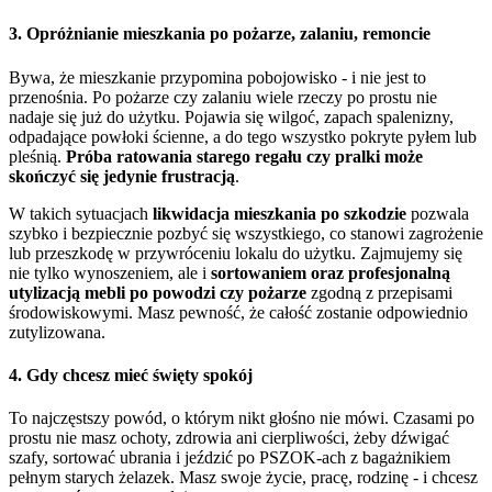
3. Opróżnianie mieszkania po pożarze, zalaniu, remoncie
Bywa, że mieszkanie przypomina pobojowisko - i nie jest to
przenośnia. Po pożarze czy zalaniu wiele rzeczy po prostu nie
nadaje się już do użytku. Pojawia się wilgoć, zapach spalenizny,
odpadające powłoki ścienne, a do tego wszystko pokryte pyłem lub
pleśnią.
Próba ratowania starego regału czy pralki może
skończyć się jedynie frustracją
.
W takich sytuacjach
likwidacja mieszkania po szkodzie
pozwala
szybko i bezpiecznie pozbyć się wszystkiego, co stanowi zagrożenie
lub przeszkodę w przywróceniu lokalu do użytku. Zajmujemy się
nie tylko wynoszeniem, ale i
sortowaniem oraz profesjonalną
utylizacją mebli po powodzi czy pożarze
zgodną z przepisami
środowiskowymi. Masz pewność, że całość zostanie odpowiednio
zutylizowana.
4. Gdy chcesz mieć święty spokój
To najczęstszy powód, o którym nikt głośno nie mówi. Czasami po
prostu nie masz ochoty, zdrowia ani cierpliwości, żeby dźwigać
szafy, sortować ubrania i jeździć po PSZOK-ach z bagażnikiem
pełnym starych żelazek. Masz swoje życie, pracę, rodzinę - i chcesz