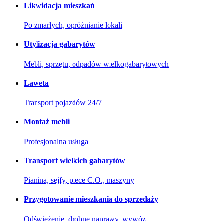
Likwidacja mieszkań
Po zmarłych, opróżnianie lokali
Utylizacja gabarytów
Mebli, sprzętu, odpadów wielkogabarytowych
Laweta
Transport pojazdów 24/7
Montaż mebli
Profesjonalna usługa
Transport wielkich gabarytów
Pianina, sejfy, piece C.O., maszyny
Przygotowanie mieszkania do sprzedaży
Odświeżenie, drobne naprawy, wywóz