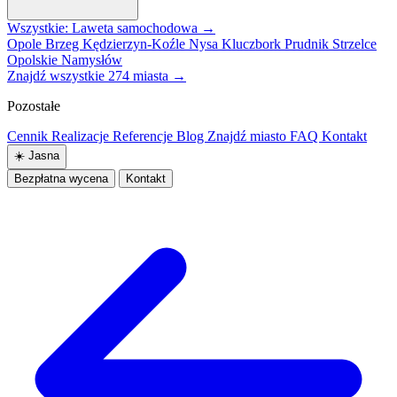
Wszystkie: Laweta samochodowa →
Opole
Brzeg
Kędzierzyn-Koźle
Nysa
Kluczbork
Prudnik
Strzelce
Opolskie
Namysłów
Znajdź wszystkie 274 miasta →
Pozostałe
Cennik
Realizacje
Referencje
Blog
Znajdź miasto
FAQ
Kontakt
☀️
Jasna
Bezpłatna wycena
Kontakt