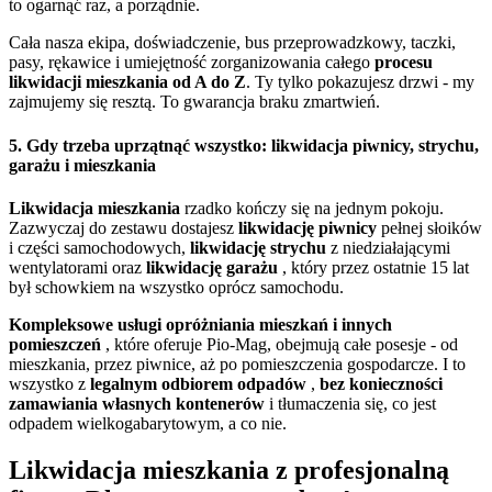
to ogarnąć raz, a porządnie.
Cała nasza ekipa, doświadczenie, bus przeprowadzkowy, taczki,
pasy, rękawice i umiejętność zorganizowania całego
procesu
likwidacji mieszkania od A do Z
. Ty tylko pokazujesz drzwi - my
zajmujemy się resztą. To gwarancja braku zmartwień.
5. Gdy trzeba uprzątnąć wszystko: likwidacja piwnicy, strychu,
garażu i mieszkania
Likwidacja mieszkania
rzadko kończy się na jednym pokoju.
Zazwyczaj do zestawu dostajesz
likwidację piwnicy
pełnej słoików
i części samochodowych,
likwidację strychu
z niedziałającymi
wentylatorami oraz
likwidację garażu
, który przez ostatnie 15 lat
był schowkiem na wszystko oprócz samochodu.
Kompleksowe usługi opróżniania mieszkań i innych
pomieszczeń
, które oferuje Pio-Mag, obejmują całe posesje - od
mieszkania, przez piwnice, aż po pomieszczenia gospodarcze. I to
wszystko z
legalnym odbiorem odpadów
,
bez konieczności
zamawiania własnych kontenerów
i tłumaczenia się, co jest
odpadem wielkogabarytowym, a co nie.
Likwidacja mieszkania z profesjonalną