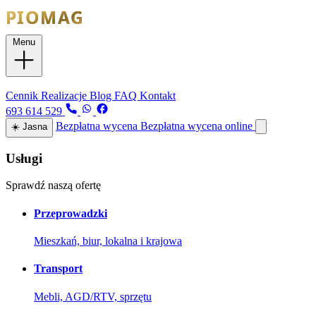
Menu
Usługi
Cennik
Realizacje
Blog
FAQ
Kontakt
693 614 529
Bezpłatna wycena
Bezpłatna wycena online
☀️
Jasna
Usługi
Sprawdź naszą ofertę
Przeprowadzki
Mieszkań, biur, lokalna i krajowa
Transport
Mebli, AGD/RTV, sprzętu