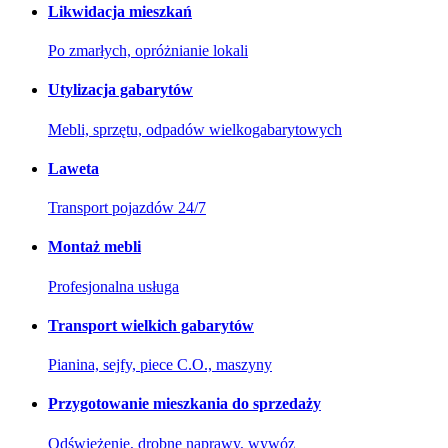
Likwidacja mieszkań
Po zmarłych, opróżnianie lokali
Utylizacja gabarytów
Mebli, sprzętu, odpadów wielkogabarytowych
Laweta
Transport pojazdów 24/7
Montaż mebli
Profesjonalna usługa
Transport wielkich gabarytów
Pianina, sejfy, piece C.O., maszyny
Przygotowanie mieszkania do sprzedaży
Odświeżenie, drobne naprawy, wywóz