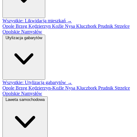
Wszystkie: Likwidacja mieszkań →
Opole
Brzeg
Kędzierzyn Koźle
Nysa
Kluczbork
Prudnik
Strzelce
Opolskie
Namysłów
Utylizacja gabarytów
Wszystkie: Utylizacja gabarytów →
Opole
Brzeg
Kędzierzyn-Koźle
Nysa
Kluczbork
Prudnik
Strzelce
Opolskie
Namysłów
Laweta samochodowa