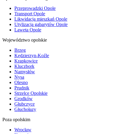
Przeprowadzki Opole
Transport Opole
Likwidacja mieszkań Opole
Utylizacja gabarytów Opole
Laweta Opole
Województwo opolskie
Brzeg
Kędzierzyn-Koźle
Krapkowice
Kluczbork
Namysłów
Nysa
Olesno
Prudnik
Strzelce Opolskie
Grodków
Głubczyce
Głuchołazy
Poza opolskim
Wrocław