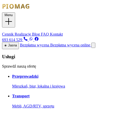
Menu
Usługi
Cennik
Realizacje
Blog
FAQ
Kontakt
693 614 529
Bezpłatna wycena
Bezpłatna wycena online
☀️
Jasna
Usługi
Sprawdź naszą ofertę
Przeprowadzki
Mieszkań, biur, lokalna i krajowa
Transport
Mebli, AGD/RTV, sprzętu