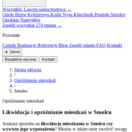
Wszystkie: Laweta samochodowa →
Opole
Brzeg
Kędzierzyn-Koźle
Nysa
Kluczbork
Prudnik
Strzelce
Opolskie
Namysłów
Znajdź wszystkie 274 miasta →
Pozostałe
Cennik
Realizacje
Referencje
Blog
Znajdź miasto
FAQ
Kontakt
☀️
Jasna
Bezpłatna wycena
Kontakt
Strona główna
/
Opróżnianie mieszkań
/
Smolec
Opróżnianie mieszkań
Likwidacja i opróżnianie mieszkań w Smolcu
Szukasz sposobu na
likwidację mieszkania w Smolcu czy
wywozu jego wyposażenia
? Musisz w takim razie zwrócić uwagę