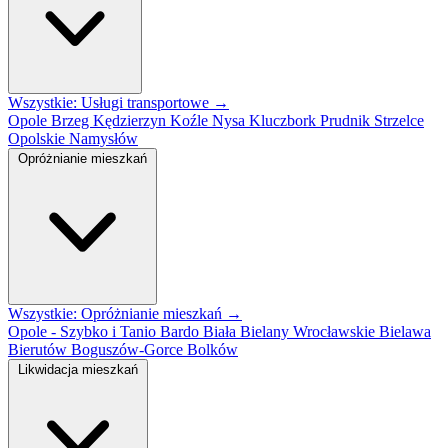
Wszystkie: Usługi transportowe →
Opole
Brzeg
Kędzierzyn Koźle
Nysa
Kluczbork
Prudnik
Strzelce
Opolskie
Namysłów
Opróżnianie mieszkań
Wszystkie: Opróżnianie mieszkań →
Opole - Szybko i Tanio
Bardo
Biała
Bielany Wrocławskie
Bielawa
Bierutów
Boguszów-Gorce
Bolków
Likwidacja mieszkań