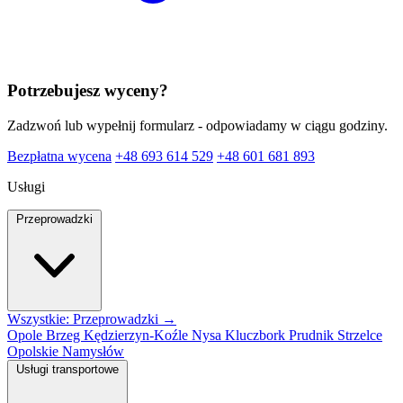
Potrzebujesz wyceny?
Zadzwoń lub wypełnij formularz - odpowiadamy w ciągu godziny.
Bezpłatna wycena
+48 693 614 529
+48 601 681 893
Usługi
Przeprowadzki
Wszystkie: Przeprowadzki →
Opole
Brzeg
Kędzierzyn-Koźle
Nysa
Kluczbork
Prudnik
Strzelce
Opolskie
Namysłów
Usługi transportowe