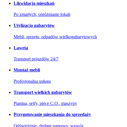
Likwidacja mieszkań
Po zmarłych, opróżnianie lokali
Utylizacja gabarytów
Mebli, sprzętu, odpadów wielkogabarytowych
Laweta
Transport pojazdów 24/7
Montaż mebli
Profesjonalna usługa
Transport wielkich gabarytów
Pianina, sejfy, piece C.O., maszyny
Przygotowanie mieszkania do sprzedaży
Odświeżenie, drobne naprawy, wywóz