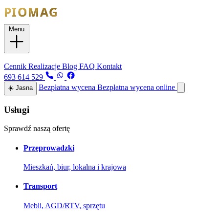
Menu
Usługi
Cennik
Realizacje
Blog
FAQ
Kontakt
693 614 529
Bezpłatna wycena
Bezpłatna wycena online
☀️
Jasna
Usługi
Sprawdź naszą ofertę
Przeprowadzki
Mieszkań, biur, lokalna i krajowa
Transport
Mebli, AGD/RTV, sprzętu