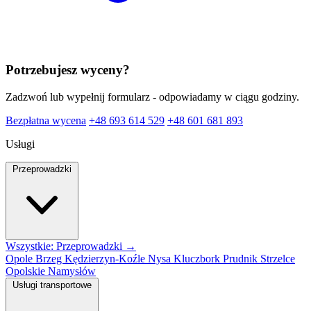
Potrzebujesz wyceny?
Zadzwoń lub wypełnij formularz - odpowiadamy w ciągu godziny.
Bezpłatna wycena
+48 693 614 529
+48 601 681 893
Usługi
Przeprowadzki
Wszystkie: Przeprowadzki →
Opole
Brzeg
Kędzierzyn-Koźle
Nysa
Kluczbork
Prudnik
Strzelce
Opolskie
Namysłów
Usługi transportowe