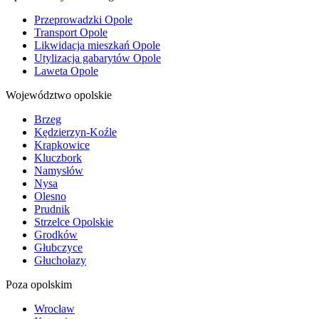
Przeprowadzki Opole
Transport Opole
Likwidacja mieszkań Opole
Utylizacja gabarytów Opole
Laweta Opole
Województwo opolskie
Brzeg
Kędzierzyn-Koźle
Krapkowice
Kluczbork
Namysłów
Nysa
Olesno
Prudnik
Strzelce Opolskie
Grodków
Głubczyce
Głuchołazy
Poza opolskim
Wrocław