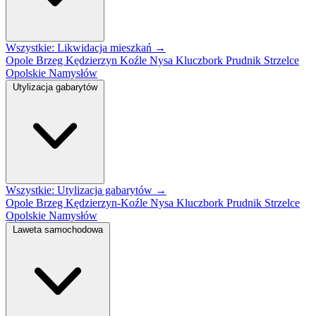
Wszystkie: Likwidacja mieszkań →
Opole
Brzeg
Kędzierzyn Koźle
Nysa
Kluczbork
Prudnik
Strzelce
Opolskie
Namysłów
Utylizacja gabarytów
Wszystkie: Utylizacja gabarytów →
Opole
Brzeg
Kędzierzyn-Koźle
Nysa
Kluczbork
Prudnik
Strzelce
Opolskie
Namysłów
Laweta samochodowa