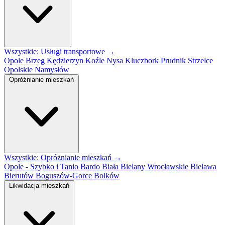
Wszystkie: Usługi transportowe →
Opole
Brzeg
Kędzierzyn Koźle
Nysa
Kluczbork
Prudnik
Strzelce
Opolskie
Namysłów
Opróżnianie mieszkań
Wszystkie: Opróżnianie mieszkań →
Opole - Szybko i Tanio
Bardo
Biała
Bielany Wrocławskie
Bielawa
Bierutów
Boguszów-Gorce
Bolków
Likwidacja mieszkań