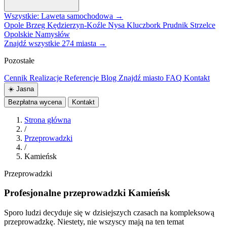
Wszystkie: Laweta samochodowa →
Opole
Brzeg
Kędzierzyn-Koźle
Nysa
Kluczbork
Prudnik
Strzelce
Opolskie
Namysłów
Znajdź wszystkie 274 miasta →
Pozostałe
Cennik
Realizacje
Referencje
Blog
Znajdź miasto
FAQ
Kontakt
☀️
Jasna
Bezpłatna wycena
Kontakt
Strona główna
/
Przeprowadzki
/
Kamieńsk
Przeprowadzki
Profesjonalne przeprowadzki Kamieńsk
Sporo ludzi decyduje się w dzisiejszych czasach na kompleksową
przeprowadzkę. Niestety, nie wszyscy mają na ten temat