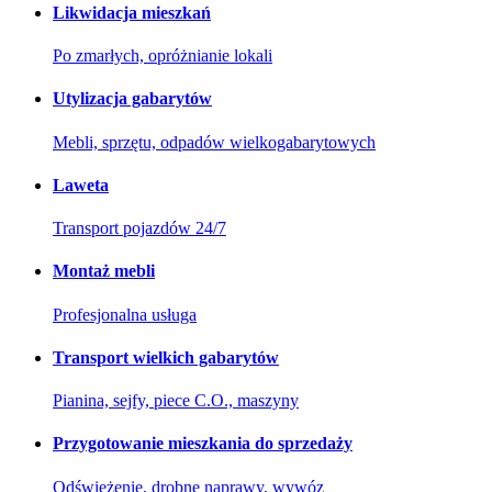
Likwidacja mieszkań
Po zmarłych, opróżnianie lokali
Utylizacja gabarytów
Mebli, sprzętu, odpadów wielkogabarytowych
Laweta
Transport pojazdów 24/7
Montaż mebli
Profesjonalna usługa
Transport wielkich gabarytów
Pianina, sejfy, piece C.O., maszyny
Przygotowanie mieszkania do sprzedaży
Odświeżenie, drobne naprawy, wywóz