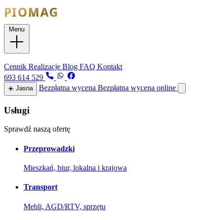
Menu
Usługi
Cennik
Realizacje
Blog
FAQ
Kontakt
693 614 529
Bezpłatna wycena
Bezpłatna wycena online
☀️
Jasna
Usługi
Sprawdź naszą ofertę
Przeprowadzki
Mieszkań, biur, lokalna i krajowa
Transport
Mebli, AGD/RTV, sprzętu