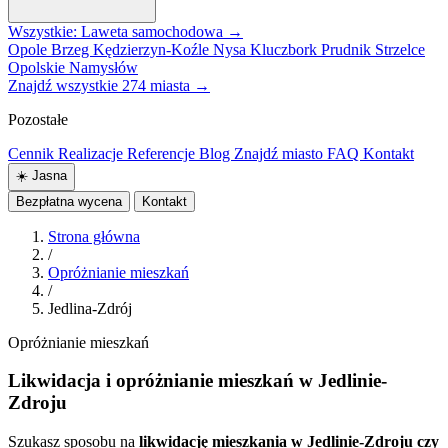
Wszystkie: Laweta samochodowa →
Opole
Brzeg
Kędzierzyn-Koźle
Nysa
Kluczbork
Prudnik
Strzelce
Opolskie
Namysłów
Znajdź wszystkie 274 miasta →
Pozostałe
Cennik
Realizacje
Referencje
Blog
Znajdź miasto
FAQ
Kontakt
☀️
Jasna
Bezpłatna wycena
Kontakt
Strona główna
/
Opróżnianie mieszkań
/
Jedlina-Zdrój
Opróżnianie mieszkań
Likwidacja i opróżnianie mieszkań w Jedlinie-
Zdroju
Szukasz sposobu na
likwidację mieszkania w Jedlinie-Zdroju czy