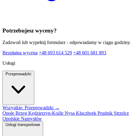
Potrzebujesz wyceny?
Zadzwoń lub wypełnij formularz - odpowiadamy w ciągu godziny.
Bezpłatna wycena
+48 693 614 529
+48 601 681 893
Usługi
Przeprowadzki
Wszystkie: Przeprowadzki →
Opole
Brzeg
Kędzierzyn-Koźle
Nysa
Kluczbork
Prudnik
Strzelce
Opolskie
Namysłów
Usługi transportowe