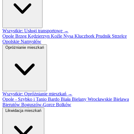
Wszystkie: Usługi transportowe →
Opole
Brzeg
Kędzierzyn Koźle
Nysa
Kluczbork
Prudnik
Strzelce
Opolskie
Namysłów
Opróżnianie mieszkań
Wszystkie: Opróżnianie mieszkań →
Opole - Szybko i Tanio
Bardo
Biała
Bielany Wrocławskie
Bielawa
Bierutów
Boguszów-Gorce
Bolków
Likwidacja mieszkań