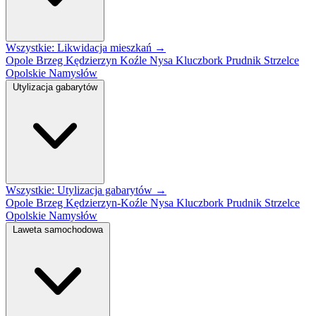
Wszystkie: Likwidacja mieszkań →
Opole
Brzeg
Kędzierzyn Koźle
Nysa
Kluczbork
Prudnik
Strzelce
Opolskie
Namysłów
Utylizacja gabarytów
Wszystkie: Utylizacja gabarytów →
Opole
Brzeg
Kędzierzyn-Koźle
Nysa
Kluczbork
Prudnik
Strzelce
Opolskie
Namysłów
Laweta samochodowa