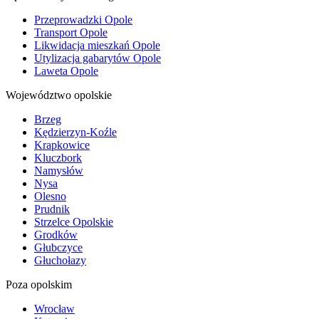
Przeprowadzki Opole
Transport Opole
Likwidacja mieszkań Opole
Utylizacja gabarytów Opole
Laweta Opole
Województwo opolskie
Brzeg
Kędzierzyn-Koźle
Krapkowice
Kluczbork
Namysłów
Nysa
Olesno
Prudnik
Strzelce Opolskie
Grodków
Głubczyce
Głuchołazy
Poza opolskim
Wrocław