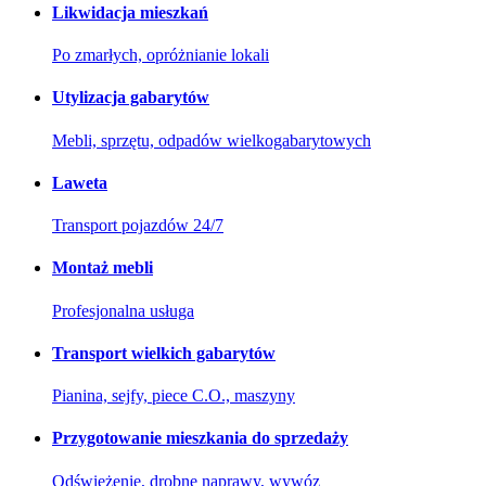
Likwidacja mieszkań
Po zmarłych, opróżnianie lokali
Utylizacja gabarytów
Mebli, sprzętu, odpadów wielkogabarytowych
Laweta
Transport pojazdów 24/7
Montaż mebli
Profesjonalna usługa
Transport wielkich gabarytów
Pianina, sejfy, piece C.O., maszyny
Przygotowanie mieszkania do sprzedaży
Odświeżenie, drobne naprawy, wywóz