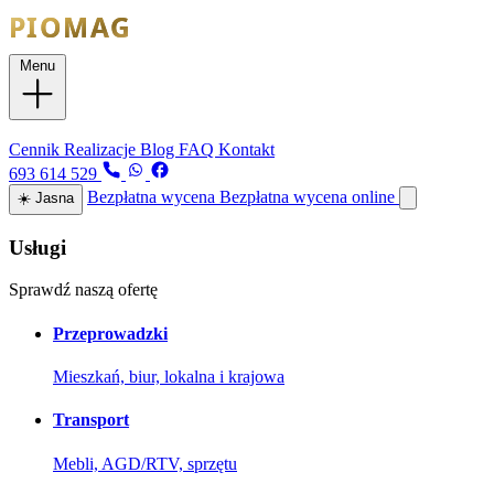
Menu
Usługi
Cennik
Realizacje
Blog
FAQ
Kontakt
693 614 529
Bezpłatna wycena
Bezpłatna wycena online
☀️
Jasna
Usługi
Sprawdź naszą ofertę
Przeprowadzki
Mieszkań, biur, lokalna i krajowa
Transport
Mebli, AGD/RTV, sprzętu