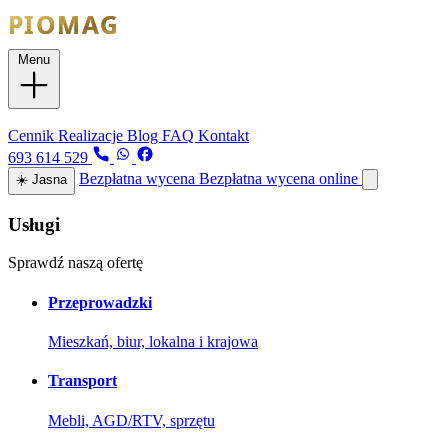
Menu
Usługi
Cennik
Realizacje
Blog
FAQ
Kontakt
693 614 529
Bezpłatna wycena
Bezpłatna wycena online
☀️
Jasna
Usługi
Sprawdź naszą ofertę
Przeprowadzki
Mieszkań, biur, lokalna i krajowa
Transport
Mebli, AGD/RTV, sprzętu