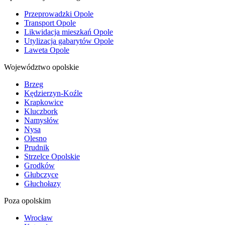
Przeprowadzki Opole
Transport Opole
Likwidacja mieszkań Opole
Utylizacja gabarytów Opole
Laweta Opole
Województwo opolskie
Brzeg
Kędzierzyn-Koźle
Krapkowice
Kluczbork
Namysłów
Nysa
Olesno
Prudnik
Strzelce Opolskie
Grodków
Głubczyce
Głuchołazy
Poza opolskim
Wrocław