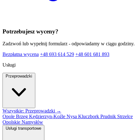
Potrzebujesz wyceny?
Zadzwoń lub wypełnij formularz - odpowiadamy w ciągu godziny.
Bezpłatna wycena
+48 693 614 529
+48 601 681 893
Usługi
Przeprowadzki
Wszystkie: Przeprowadzki →
Opole
Brzeg
Kędzierzyn-Koźle
Nysa
Kluczbork
Prudnik
Strzelce
Opolskie
Namysłów
Usługi transportowe