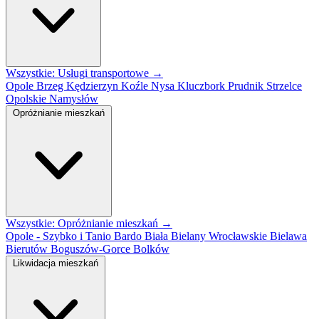
Wszystkie: Usługi transportowe →
Opole
Brzeg
Kędzierzyn Koźle
Nysa
Kluczbork
Prudnik
Strzelce
Opolskie
Namysłów
Opróżnianie mieszkań
Wszystkie: Opróżnianie mieszkań →
Opole - Szybko i Tanio
Bardo
Biała
Bielany Wrocławskie
Bielawa
Bierutów
Boguszów-Gorce
Bolków
Likwidacja mieszkań