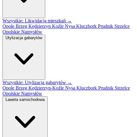
Wszystkie: Likwidacja mieszkań →
Opole
Brzeg
Kędzierzyn Koźle
Nysa
Kluczbork
Prudnik
Strzelce
Opolskie
Namysłów
Utylizacja gabarytów
Wszystkie: Utylizacja gabarytów →
Opole
Brzeg
Kędzierzyn-Koźle
Nysa
Kluczbork
Prudnik
Strzelce
Opolskie
Namysłów
Laweta samochodowa