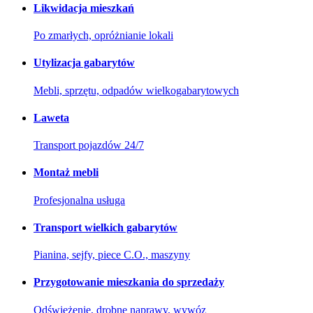
Likwidacja mieszkań
Po zmarłych, opróżnianie lokali
Utylizacja gabarytów
Mebli, sprzętu, odpadów wielkogabarytowych
Laweta
Transport pojazdów 24/7
Montaż mebli
Profesjonalna usługa
Transport wielkich gabarytów
Pianina, sejfy, piece C.O., maszyny
Przygotowanie mieszkania do sprzedaży
Odświeżenie, drobne naprawy, wywóz