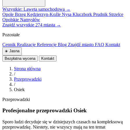
Wszystkie: Laweta samochodowa →
Opole
Brzeg
Kędzierzyn-Koźle
Nysa
Kluczbork
Prudnik
Strzelce
Opolskie
Namysłów
Znajdź wszystkie 274 miasta →
Pozostałe
Cennik
Realizacje
Referencje
Blog
Znajdź miasto
FAQ
Kontakt
☀️
Jasna
Bezpłatna wycena
Kontakt
Strona główna
/
Przeprowadzki
/
Osiek
Przeprowadzki
Profesjonalne przeprowadzki Osiek
Sporo ludzi decyduje się w dzisiejszych czasach na kompleksową
przeprowadzkę. Niestety, nie wszyscy mają na ten temat