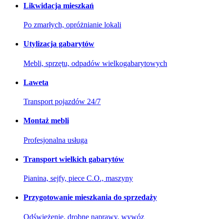
Likwidacja mieszkań
Po zmarłych, opróżnianie lokali
Utylizacja gabarytów
Mebli, sprzętu, odpadów wielkogabarytowych
Laweta
Transport pojazdów 24/7
Montaż mebli
Profesjonalna usługa
Transport wielkich gabarytów
Pianina, sejfy, piece C.O., maszyny
Przygotowanie mieszkania do sprzedaży
Odświeżenie, drobne naprawy, wywóz