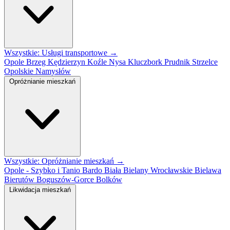
Wszystkie: Usługi transportowe →
Opole
Brzeg
Kędzierzyn Koźle
Nysa
Kluczbork
Prudnik
Strzelce
Opolskie
Namysłów
Opróżnianie mieszkań
Wszystkie: Opróżnianie mieszkań →
Opole - Szybko i Tanio
Bardo
Biała
Bielany Wrocławskie
Bielawa
Bierutów
Boguszów-Gorce
Bolków
Likwidacja mieszkań