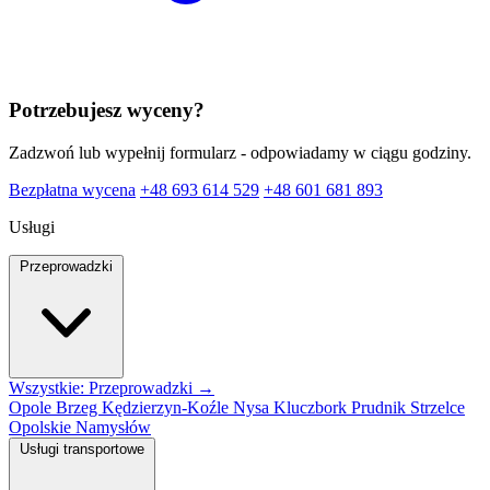
Potrzebujesz wyceny?
Zadzwoń lub wypełnij formularz - odpowiadamy w ciągu godziny.
Bezpłatna wycena
+48 693 614 529
+48 601 681 893
Usługi
Przeprowadzki
Wszystkie: Przeprowadzki →
Opole
Brzeg
Kędzierzyn-Koźle
Nysa
Kluczbork
Prudnik
Strzelce
Opolskie
Namysłów
Usługi transportowe