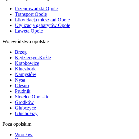
Przeprowadzki Opole
Transport Opole
Likwidacja mieszkań Opole
Utylizacja gabarytów Opole
Laweta Opole
Województwo opolskie
Brzeg
Kędzierzyn-Koźle
Krapkowice
Kluczbork
Namysłów
Nysa
Olesno
Prudnik
Strzelce Opolskie
Grodków
Głubczyce
Głuchołazy
Poza opolskim
Wrocław