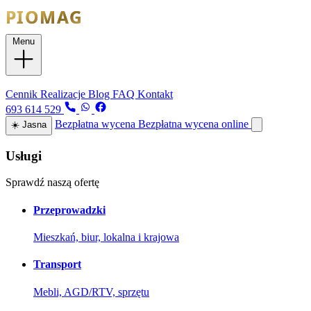
Menu
Usługi
Cennik
Realizacje
Blog
FAQ
Kontakt
693 614 529
Bezpłatna wycena
Bezpłatna wycena online
☀️
Jasna
Usługi
Sprawdź naszą ofertę
Przeprowadzki
Mieszkań, biur, lokalna i krajowa
Transport
Mebli, AGD/RTV, sprzętu