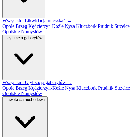
Wszystkie: Likwidacja mieszkań →
Opole
Brzeg
Kędzierzyn Koźle
Nysa
Kluczbork
Prudnik
Strzelce
Opolskie
Namysłów
Utylizacja gabarytów
Wszystkie: Utylizacja gabarytów →
Opole
Brzeg
Kędzierzyn-Koźle
Nysa
Kluczbork
Prudnik
Strzelce
Opolskie
Namysłów
Laweta samochodowa