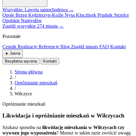
Wszystkie: Laweta samochodowa →
Opole
Brzeg
Kędzierzyn-Koźle
Nysa
Kluczbork
Prudnik
Strzelce
Opolskie
Namysłów
Znajdź wszystkie 274 miasta →
Pozostałe
Cennik
Realizacje
Referencje
Blog
Znajdź miasto
FAQ
Kontakt
☀️
Jasna
Bezpłatna wycena
Kontakt
Strona główna
/
Opróżnianie mieszkań
/
Wilczyce
Opróżnianie mieszkań
Likwidacja i opróżnianie mieszkań w Wilczycach
Szukasz sposobu na
likwidację mieszkania w Wilczycach czy
wywozu jego wyposażenia
? Musisz w takim razie zwrócić uwagę