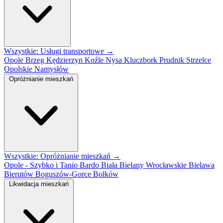
Wszystkie: Usługi transportowe →
Opole
Brzeg
Kędzierzyn Koźle
Nysa
Kluczbork
Prudnik
Strzelce
Opolskie
Namysłów
Opróżnianie mieszkań
Wszystkie: Opróżnianie mieszkań →
Opole - Szybko i Tanio
Bardo
Biała
Bielany Wrocławskie
Bielawa
Bierutów
Boguszów-Gorce
Bolków
Likwidacja mieszkań