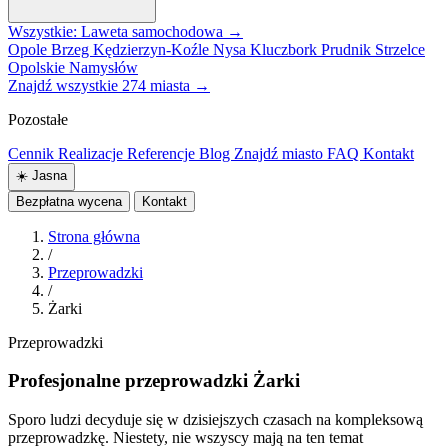
Wszystkie: Laweta samochodowa →
Opole
Brzeg
Kędzierzyn-Koźle
Nysa
Kluczbork
Prudnik
Strzelce
Opolskie
Namysłów
Znajdź wszystkie 274 miasta →
Pozostałe
Cennik
Realizacje
Referencje
Blog
Znajdź miasto
FAQ
Kontakt
☀️
Jasna
Bezpłatna wycena
Kontakt
Strona główna
/
Przeprowadzki
/
Żarki
Przeprowadzki
Profesjonalne przeprowadzki Żarki
Sporo ludzi decyduje się w dzisiejszych czasach na kompleksową
przeprowadzkę. Niestety, nie wszyscy mają na ten temat