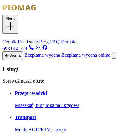
Menu
Usługi
Cennik
Realizacje
Blog
FAQ
Kontakt
693 614 529
Bezpłatna wycena
Bezpłatna wycena online
☀️
Jasna
Usługi
Sprawdź naszą ofertę
Przeprowadzki
Mieszkań, biur, lokalna i krajowa
Transport
Mebli, AGD/RTV, sprzętu