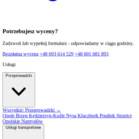
Potrzebujesz wyceny?
Zadzwoń lub wypełnij formularz - odpowiadamy w ciągu godziny.
Bezpłatna wycena
+48 693 614 529
+48 601 681 893
Usługi
Przeprowadzki
Wszystkie: Przeprowadzki →
Opole
Brzeg
Kędzierzyn-Koźle
Nysa
Kluczbork
Prudnik
Strzelce
Opolskie
Namysłów
Usługi transportowe