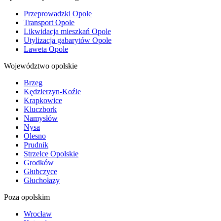
Przeprowadzki Opole
Transport Opole
Likwidacja mieszkań Opole
Utylizacja gabarytów Opole
Laweta Opole
Województwo opolskie
Brzeg
Kędzierzyn-Koźle
Krapkowice
Kluczbork
Namysłów
Nysa
Olesno
Prudnik
Strzelce Opolskie
Grodków
Głubczyce
Głuchołazy
Poza opolskim
Wrocław