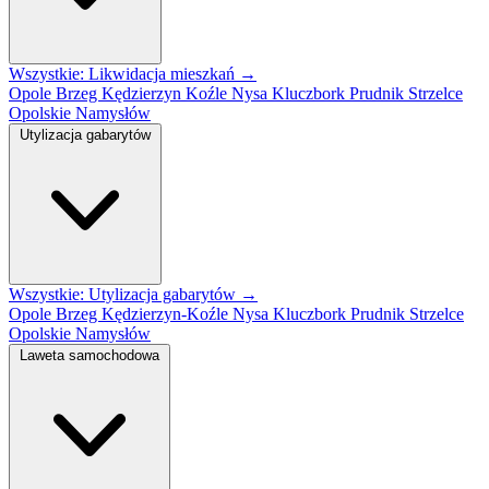
Wszystkie: Likwidacja mieszkań →
Opole
Brzeg
Kędzierzyn Koźle
Nysa
Kluczbork
Prudnik
Strzelce
Opolskie
Namysłów
Utylizacja gabarytów
Wszystkie: Utylizacja gabarytów →
Opole
Brzeg
Kędzierzyn-Koźle
Nysa
Kluczbork
Prudnik
Strzelce
Opolskie
Namysłów
Laweta samochodowa