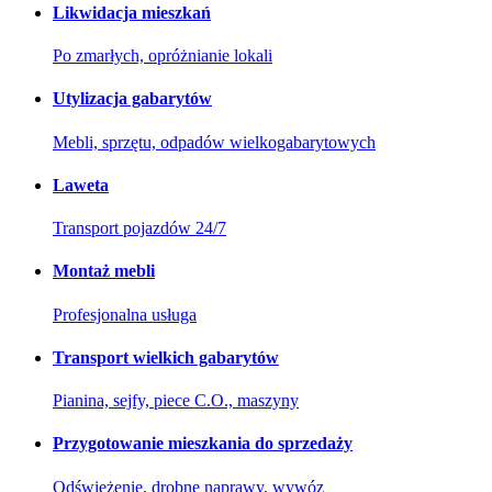
Likwidacja mieszkań
Po zmarłych, opróżnianie lokali
Utylizacja gabarytów
Mebli, sprzętu, odpadów wielkogabarytowych
Laweta
Transport pojazdów 24/7
Montaż mebli
Profesjonalna usługa
Transport wielkich gabarytów
Pianina, sejfy, piece C.O., maszyny
Przygotowanie mieszkania do sprzedaży
Odświeżenie, drobne naprawy, wywóz