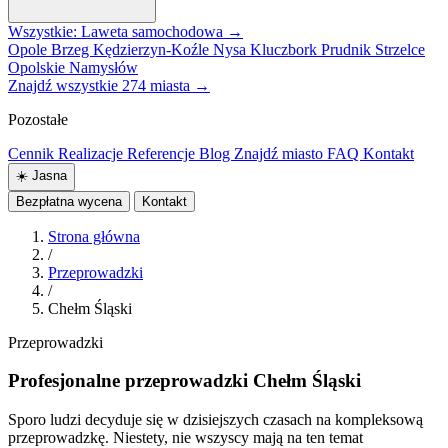
Wszystkie: Laweta samochodowa →
Opole
Brzeg
Kędzierzyn-Koźle
Nysa
Kluczbork
Prudnik
Strzelce
Opolskie
Namysłów
Znajdź wszystkie 274 miasta →
Pozostałe
Cennik
Realizacje
Referencje
Blog
Znajdź miasto
FAQ
Kontakt
☀️
Jasna
Bezpłatna wycena
Kontakt
Strona główna
/
Przeprowadzki
/
Chełm Śląski
Przeprowadzki
Profesjonalne przeprowadzki Chełm Śląski
Sporo ludzi decyduje się w dzisiejszych czasach na kompleksową
przeprowadzkę. Niestety, nie wszyscy mają na ten temat