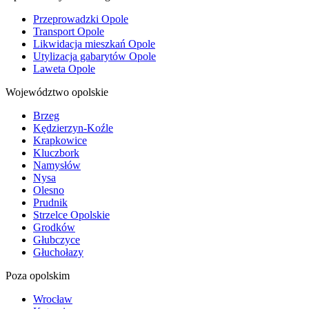
Przeprowadzki Opole
Transport Opole
Likwidacja mieszkań Opole
Utylizacja gabarytów Opole
Laweta Opole
Województwo opolskie
Brzeg
Kędzierzyn-Koźle
Krapkowice
Kluczbork
Namysłów
Nysa
Olesno
Prudnik
Strzelce Opolskie
Grodków
Głubczyce
Głuchołazy
Poza opolskim
Wrocław