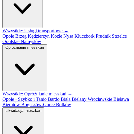
Wszystkie: Usługi transportowe →
Opole
Brzeg
Kędzierzyn Koźle
Nysa
Kluczbork
Prudnik
Strzelce
Opolskie
Namysłów
Opróżnianie mieszkań
Wszystkie: Opróżnianie mieszkań →
Opole - Szybko i Tanio
Bardo
Biała
Bielany Wrocławskie
Bielawa
Bierutów
Boguszów-Gorce
Bolków
Likwidacja mieszkań