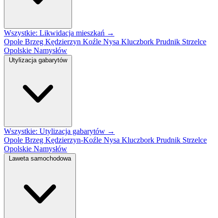
Wszystkie: Likwidacja mieszkań →
Opole
Brzeg
Kędzierzyn Koźle
Nysa
Kluczbork
Prudnik
Strzelce
Opolskie
Namysłów
Utylizacja gabarytów
Wszystkie: Utylizacja gabarytów →
Opole
Brzeg
Kędzierzyn-Koźle
Nysa
Kluczbork
Prudnik
Strzelce
Opolskie
Namysłów
Laweta samochodowa