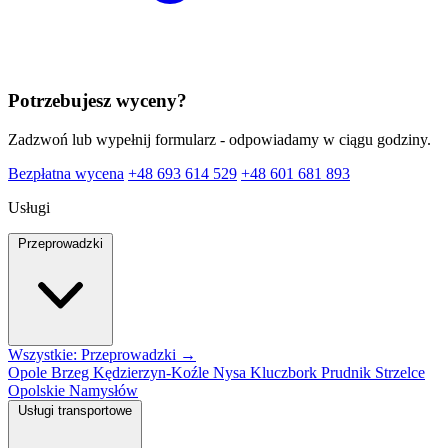
Potrzebujesz wyceny?
Zadzwoń lub wypełnij formularz - odpowiadamy w ciągu godziny.
Bezpłatna wycena
+48 693 614 529
+48 601 681 893
Usługi
Przeprowadzki
Wszystkie: Przeprowadzki →
Opole
Brzeg
Kędzierzyn-Koźle
Nysa
Kluczbork
Prudnik
Strzelce
Opolskie
Namysłów
Usługi transportowe