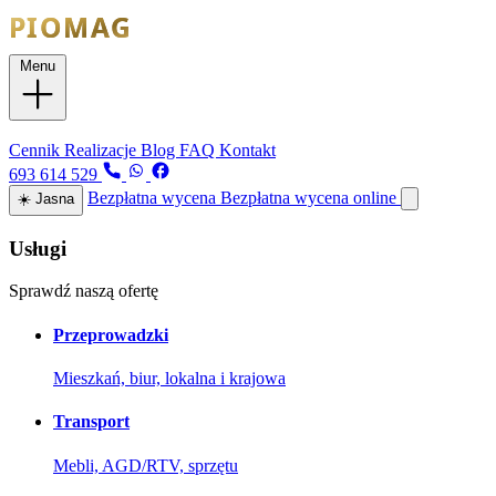
Menu
Usługi
Cennik
Realizacje
Blog
FAQ
Kontakt
693 614 529
Bezpłatna wycena
Bezpłatna wycena online
☀️
Jasna
Usługi
Sprawdź naszą ofertę
Przeprowadzki
Mieszkań, biur, lokalna i krajowa
Transport
Mebli, AGD/RTV, sprzętu