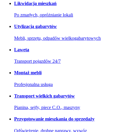
Likwidacja mieszkań
Po zmarłych, opróżnianie lokali
Utylizacja gabarytów
Mebli, sprzętu, odpadów wielkogabarytowych
Laweta
Transport pojazdów 24/7
Montaż mebli
Profesjonalna usługa
Transport wielkich gabarytów
Pianina, sejfy, piece C.O., maszyny
Przygotowanie mieszkania do sprzedaży
Odświeżenie, drobne naprawy, wywóz