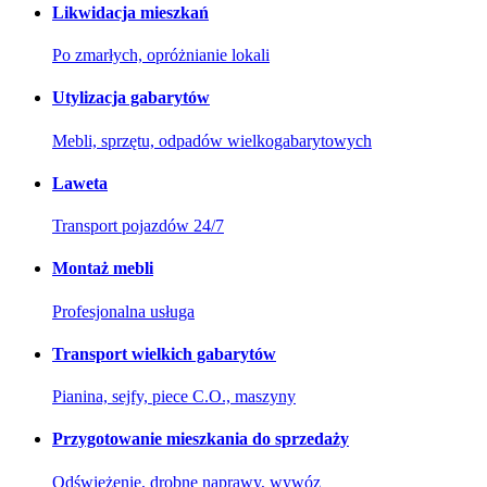
Likwidacja mieszkań
Po zmarłych, opróżnianie lokali
Utylizacja gabarytów
Mebli, sprzętu, odpadów wielkogabarytowych
Laweta
Transport pojazdów 24/7
Montaż mebli
Profesjonalna usługa
Transport wielkich gabarytów
Pianina, sejfy, piece C.O., maszyny
Przygotowanie mieszkania do sprzedaży
Odświeżenie, drobne naprawy, wywóz