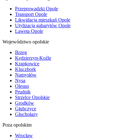
Przeprowadzki Opole
Transport Opole
Likwidacja mieszkań Opole
Utylizacja gabarytów Opole
Laweta Opole
Województwo opolskie
Brzeg
Kędzierzyn-Koźle
Krapkowice
Kluczbork
Namysłów
Nysa
Olesno
Prudnik
Strzelce Opolskie
Grodków
Głubczyce
Głuchołazy
Poza opolskim
Wrocław