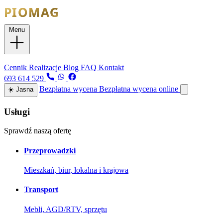
Menu
Usługi
Cennik
Realizacje
Blog
FAQ
Kontakt
693 614 529
Bezpłatna wycena
Bezpłatna wycena online
☀️
Jasna
Usługi
Sprawdź naszą ofertę
Przeprowadzki
Mieszkań, biur, lokalna i krajowa
Transport
Mebli, AGD/RTV, sprzętu