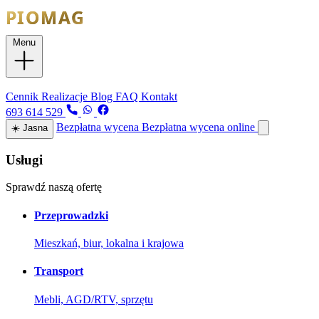
Menu
Usługi
Cennik
Realizacje
Blog
FAQ
Kontakt
693 614 529
Bezpłatna wycena
Bezpłatna wycena online
☀️
Jasna
Usługi
Sprawdź naszą ofertę
Przeprowadzki
Mieszkań, biur, lokalna i krajowa
Transport
Mebli, AGD/RTV, sprzętu