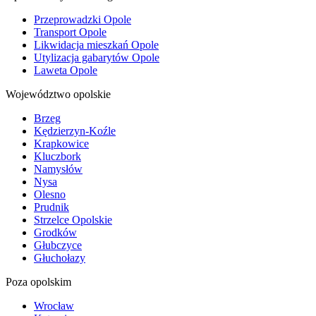
Przeprowadzki Opole
Transport Opole
Likwidacja mieszkań Opole
Utylizacja gabarytów Opole
Laweta Opole
Województwo opolskie
Brzeg
Kędzierzyn-Koźle
Krapkowice
Kluczbork
Namysłów
Nysa
Olesno
Prudnik
Strzelce Opolskie
Grodków
Głubczyce
Głuchołazy
Poza opolskim
Wrocław