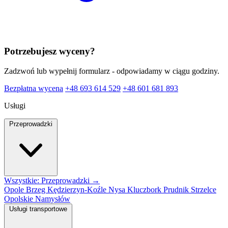
Potrzebujesz wyceny?
Zadzwoń lub wypełnij formularz - odpowiadamy w ciągu godziny.
Bezpłatna wycena
+48 693 614 529
+48 601 681 893
Usługi
Przeprowadzki
Wszystkie: Przeprowadzki →
Opole
Brzeg
Kędzierzyn-Koźle
Nysa
Kluczbork
Prudnik
Strzelce
Opolskie
Namysłów
Usługi transportowe