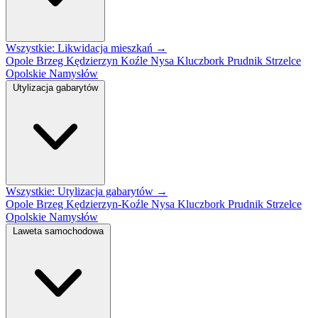
Wszystkie: Likwidacja mieszkań →
Opole
Brzeg
Kędzierzyn Koźle
Nysa
Kluczbork
Prudnik
Strzelce
Opolskie
Namysłów
Utylizacja gabarytów
Wszystkie: Utylizacja gabarytów →
Opole
Brzeg
Kędzierzyn-Koźle
Nysa
Kluczbork
Prudnik
Strzelce
Opolskie
Namysłów
Laweta samochodowa