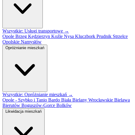
Wszystkie: Usługi transportowe →
Opole
Brzeg
Kędzierzyn Koźle
Nysa
Kluczbork
Prudnik
Strzelce
Opolskie
Namysłów
Opróżnianie mieszkań
Wszystkie: Opróżnianie mieszkań →
Opole - Szybko i Tanio
Bardo
Biała
Bielany Wrocławskie
Bielawa
Bierutów
Boguszów-Gorce
Bolków
Likwidacja mieszkań