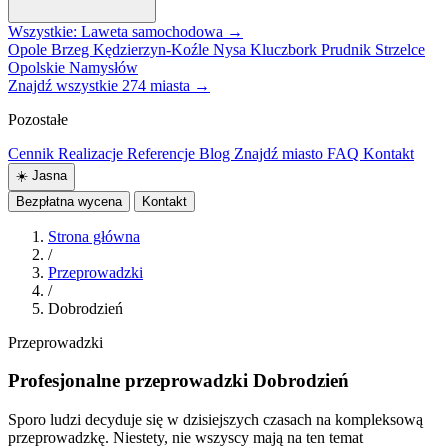
Wszystkie: Laweta samochodowa →
Opole
Brzeg
Kędzierzyn-Koźle
Nysa
Kluczbork
Prudnik
Strzelce
Opolskie
Namysłów
Znajdź wszystkie 274 miasta →
Pozostałe
Cennik
Realizacje
Referencje
Blog
Znajdź miasto
FAQ
Kontakt
☀️
Jasna
Bezpłatna wycena
Kontakt
Strona główna
/
Przeprowadzki
/
Dobrodzień
Przeprowadzki
Profesjonalne przeprowadzki Dobrodzień
Sporo ludzi decyduje się w dzisiejszych czasach na kompleksową
przeprowadzkę. Niestety, nie wszyscy mają na ten temat