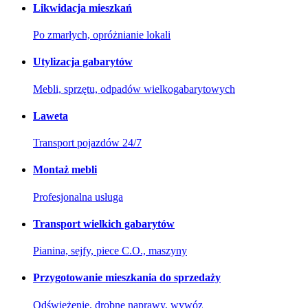
Likwidacja mieszkań
Po zmarłych, opróżnianie lokali
Utylizacja gabarytów
Mebli, sprzętu, odpadów wielkogabarytowych
Laweta
Transport pojazdów 24/7
Montaż mebli
Profesjonalna usługa
Transport wielkich gabarytów
Pianina, sejfy, piece C.O., maszyny
Przygotowanie mieszkania do sprzedaży
Odświeżenie, drobne naprawy, wywóz