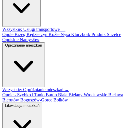
Wszystkie: Usługi transportowe →
Opole
Brzeg
Kędzierzyn Koźle
Nysa
Kluczbork
Prudnik
Strzelce
Opolskie
Namysłów
Opróżnianie mieszkań
Wszystkie: Opróżnianie mieszkań →
Opole - Szybko i Tanio
Bardo
Biała
Bielany Wrocławskie
Bielawa
Bierutów
Boguszów-Gorce
Bolków
Likwidacja mieszkań