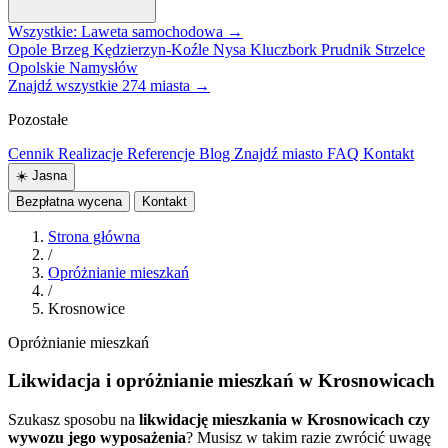
Wszystkie: Laweta samochodowa →
Opole
Brzeg
Kędzierzyn-Koźle
Nysa
Kluczbork
Prudnik
Strzelce
Opolskie
Namysłów
Znajdź wszystkie 274 miasta →
Pozostałe
Cennik
Realizacje
Referencje
Blog
Znajdź miasto
FAQ
Kontakt
☀️
Jasna
Bezpłatna wycena
Kontakt
Strona główna
/
Opróżnianie mieszkań
/
Krosnowice
Opróżnianie mieszkań
Likwidacja i opróżnianie mieszkań w Krosnowicach
Szukasz sposobu na
likwidację mieszkania w Krosnowicach czy
wywozu jego wyposażenia
? Musisz w takim razie zwrócić uwagę