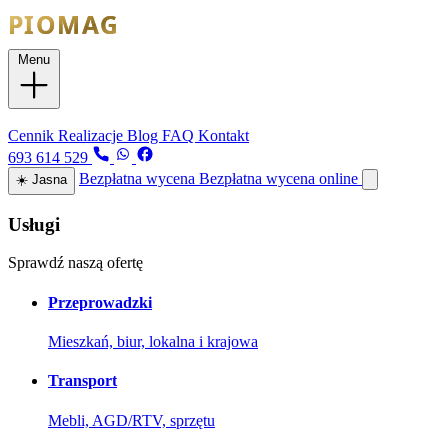
Menu
Usługi
Cennik
Realizacje
Blog
FAQ
Kontakt
693 614 529
Bezpłatna wycena
Bezpłatna wycena online
☀️
Jasna
Usługi
Sprawdź naszą ofertę
Przeprowadzki
Mieszkań, biur, lokalna i krajowa
Transport
Mebli, AGD/RTV, sprzętu