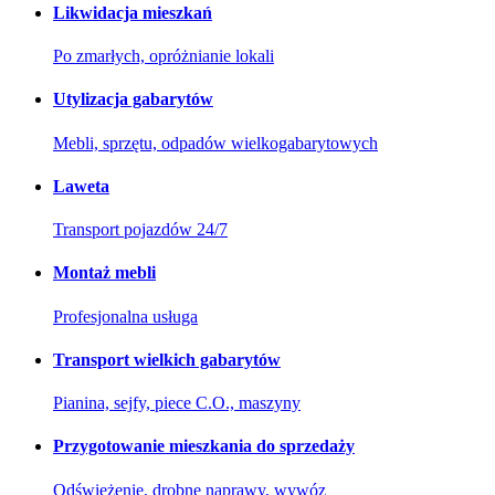
Likwidacja mieszkań
Po zmarłych, opróżnianie lokali
Utylizacja gabarytów
Mebli, sprzętu, odpadów wielkogabarytowych
Laweta
Transport pojazdów 24/7
Montaż mebli
Profesjonalna usługa
Transport wielkich gabarytów
Pianina, sejfy, piece C.O., maszyny
Przygotowanie mieszkania do sprzedaży
Odświeżenie, drobne naprawy, wywóz