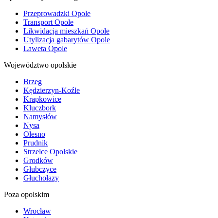
Przeprowadzki Opole
Transport Opole
Likwidacja mieszkań Opole
Utylizacja gabarytów Opole
Laweta Opole
Województwo opolskie
Brzeg
Kędzierzyn-Koźle
Krapkowice
Kluczbork
Namysłów
Nysa
Olesno
Prudnik
Strzelce Opolskie
Grodków
Głubczyce
Głuchołazy
Poza opolskim
Wrocław