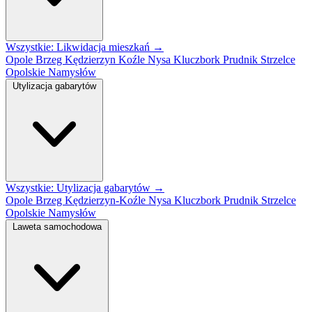
Wszystkie: Likwidacja mieszkań →
Opole
Brzeg
Kędzierzyn Koźle
Nysa
Kluczbork
Prudnik
Strzelce
Opolskie
Namysłów
Utylizacja gabarytów
Wszystkie: Utylizacja gabarytów →
Opole
Brzeg
Kędzierzyn-Koźle
Nysa
Kluczbork
Prudnik
Strzelce
Opolskie
Namysłów
Laweta samochodowa