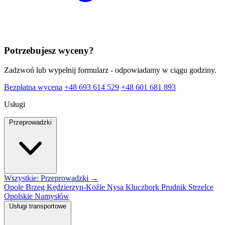
Potrzebujesz wyceny?
Zadzwoń lub wypełnij formularz - odpowiadamy w ciągu godziny.
Bezpłatna wycena
+48 693 614 529
+48 601 681 893
Usługi
Przeprowadzki
Wszystkie: Przeprowadzki →
Opole
Brzeg
Kędzierzyn-Koźle
Nysa
Kluczbork
Prudnik
Strzelce
Opolskie
Namysłów
Usługi transportowe