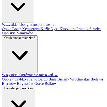
Wszystkie: Usługi transportowe →
Opole
Brzeg
Kędzierzyn Koźle
Nysa
Kluczbork
Prudnik
Strzelce
Opolskie
Namysłów
Opróżnianie mieszkań
Wszystkie: Opróżnianie mieszkań →
Opole - Szybko i Tanio
Bardo
Biała
Bielany Wrocławskie
Bielawa
Bierutów
Boguszów-Gorce
Bolków
Likwidacja mieszkań