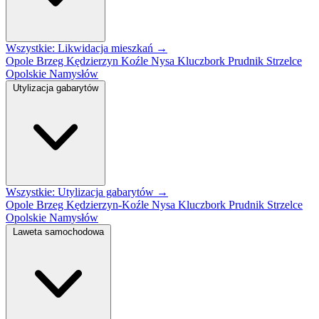
Wszystkie: Likwidacja mieszkań →
Opole
Brzeg
Kędzierzyn Koźle
Nysa
Kluczbork
Prudnik
Strzelce
Opolskie
Namysłów
Utylizacja gabarytów
Wszystkie: Utylizacja gabarytów →
Opole
Brzeg
Kędzierzyn-Koźle
Nysa
Kluczbork
Prudnik
Strzelce
Opolskie
Namysłów
Laweta samochodowa