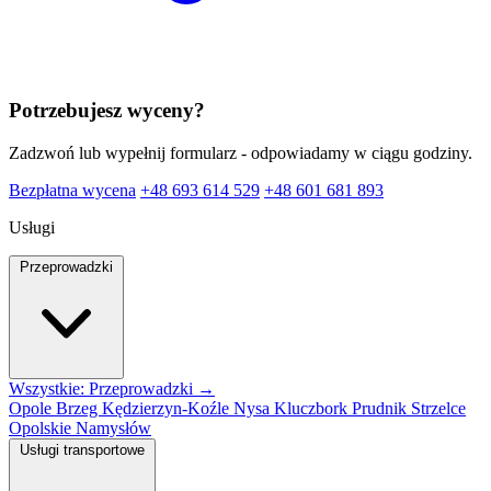
Potrzebujesz wyceny?
Zadzwoń lub wypełnij formularz - odpowiadamy w ciągu godziny.
Bezpłatna wycena
+48 693 614 529
+48 601 681 893
Usługi
Przeprowadzki
Wszystkie: Przeprowadzki →
Opole
Brzeg
Kędzierzyn-Koźle
Nysa
Kluczbork
Prudnik
Strzelce
Opolskie
Namysłów
Usługi transportowe