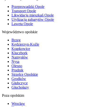
Przeprowadzki Opole
Transport Opole
Likwidacja mieszkań Opole
Utylizacja gabarytów Opole
Laweta Opole
Województwo opolskie
Brzeg
Kędzierzyn-Koźle
Krapkowice
Kluczbork
Namysłów
Nysa
Olesno
Prudnik
Strzelce Opolskie
Grodków
Głubczyce
Głuchołazy
Poza opolskim
Wrocław