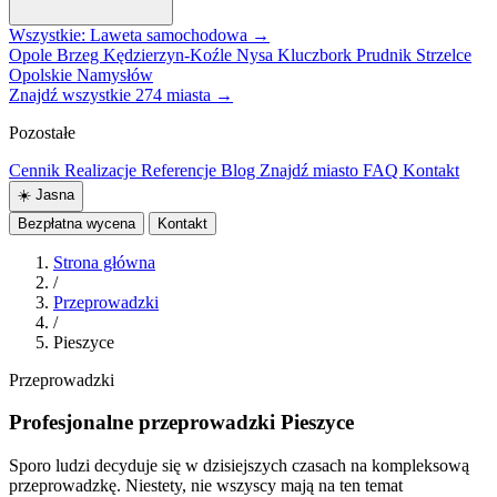
Wszystkie: Laweta samochodowa →
Opole
Brzeg
Kędzierzyn-Koźle
Nysa
Kluczbork
Prudnik
Strzelce
Opolskie
Namysłów
Znajdź wszystkie 274 miasta →
Pozostałe
Cennik
Realizacje
Referencje
Blog
Znajdź miasto
FAQ
Kontakt
☀️
Jasna
Bezpłatna wycena
Kontakt
Strona główna
/
Przeprowadzki
/
Pieszyce
Przeprowadzki
Profesjonalne przeprowadzki Pieszyce
Sporo ludzi decyduje się w dzisiejszych czasach na kompleksową
przeprowadzkę. Niestety, nie wszyscy mają na ten temat