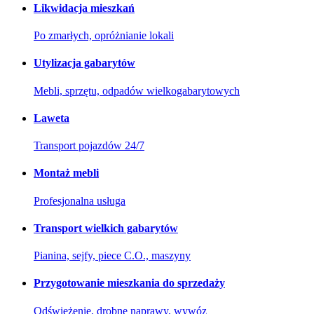
Likwidacja mieszkań
Po zmarłych, opróżnianie lokali
Utylizacja gabarytów
Mebli, sprzętu, odpadów wielkogabarytowych
Laweta
Transport pojazdów 24/7
Montaż mebli
Profesjonalna usługa
Transport wielkich gabarytów
Pianina, sejfy, piece C.O., maszyny
Przygotowanie mieszkania do sprzedaży
Odświeżenie, drobne naprawy, wywóz