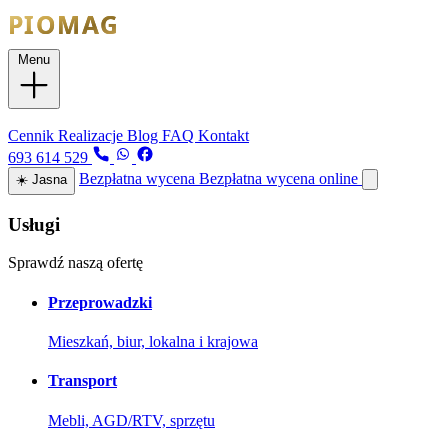
Menu
Usługi
Cennik
Realizacje
Blog
FAQ
Kontakt
693 614 529
Bezpłatna wycena
Bezpłatna wycena online
☀️
Jasna
Usługi
Sprawdź naszą ofertę
Przeprowadzki
Mieszkań, biur, lokalna i krajowa
Transport
Mebli, AGD/RTV, sprzętu