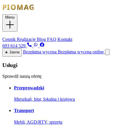
Menu
Usługi
Cennik
Realizacje
Blog
FAQ
Kontakt
693 614 529
Bezpłatna wycena
Bezpłatna wycena online
☀️
Jasna
Usługi
Sprawdź naszą ofertę
Przeprowadzki
Mieszkań, biur, lokalna i krajowa
Transport
Mebli, AGD/RTV, sprzętu