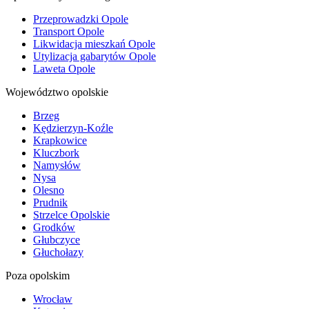
Przeprowadzki Opole
Transport Opole
Likwidacja mieszkań Opole
Utylizacja gabarytów Opole
Laweta Opole
Województwo opolskie
Brzeg
Kędzierzyn-Koźle
Krapkowice
Kluczbork
Namysłów
Nysa
Olesno
Prudnik
Strzelce Opolskie
Grodków
Głubczyce
Głuchołazy
Poza opolskim
Wrocław