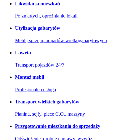
Likwidacja mieszkań
Po zmarłych, opróżnianie lokali
Utylizacja gabarytów
Mebli, sprzętu, odpadów wielkogabarytowych
Laweta
Transport pojazdów 24/7
Montaż mebli
Profesjonalna usługa
Transport wielkich gabarytów
Pianina, sejfy, piece C.O., maszyny
Przygotowanie mieszkania do sprzedaży
Odświeżenie, drobne naprawy, wywóz