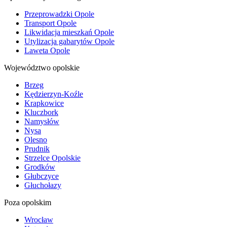
Przeprowadzki Opole
Transport Opole
Likwidacja mieszkań Opole
Utylizacja gabarytów Opole
Laweta Opole
Województwo opolskie
Brzeg
Kędzierzyn-Koźle
Krapkowice
Kluczbork
Namysłów
Nysa
Olesno
Prudnik
Strzelce Opolskie
Grodków
Głubczyce
Głuchołazy
Poza opolskim
Wrocław