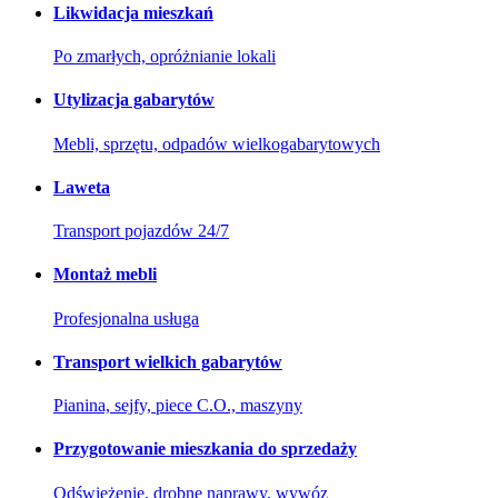
Likwidacja mieszkań
Po zmarłych, opróżnianie lokali
Utylizacja gabarytów
Mebli, sprzętu, odpadów wielkogabarytowych
Laweta
Transport pojazdów 24/7
Montaż mebli
Profesjonalna usługa
Transport wielkich gabarytów
Pianina, sejfy, piece C.O., maszyny
Przygotowanie mieszkania do sprzedaży
Odświeżenie, drobne naprawy, wywóz