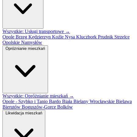
Wszystkie: Usługi transportowe →
Opole
Brzeg
Kędzierzyn Koźle
Nysa
Kluczbork
Prudnik
Strzelce
Opolskie
Namysłów
Opróżnianie mieszkań
Wszystkie: Opróżnianie mieszkań →
Opole - Szybko i Tanio
Bardo
Biała
Bielany Wrocławskie
Bielawa
Bierutów
Boguszów-Gorce
Bolków
Likwidacja mieszkań