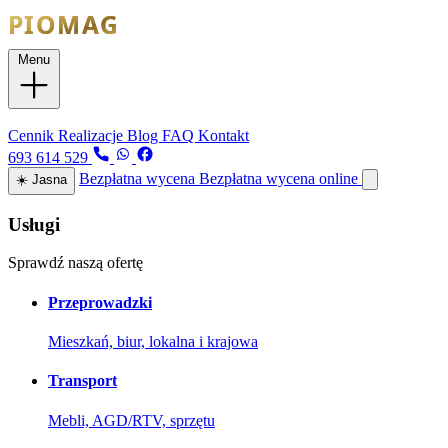
Menu
Usługi
Cennik
Realizacje
Blog
FAQ
Kontakt
693 614 529
Bezpłatna wycena
Bezpłatna wycena online
☀️
Jasna
Usługi
Sprawdź naszą ofertę
Przeprowadzki
Mieszkań, biur, lokalna i krajowa
Transport
Mebli, AGD/RTV, sprzętu