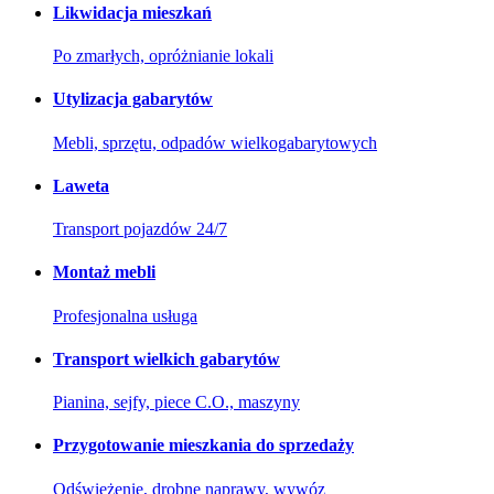
Likwidacja mieszkań
Po zmarłych, opróżnianie lokali
Utylizacja gabarytów
Mebli, sprzętu, odpadów wielkogabarytowych
Laweta
Transport pojazdów 24/7
Montaż mebli
Profesjonalna usługa
Transport wielkich gabarytów
Pianina, sejfy, piece C.O., maszyny
Przygotowanie mieszkania do sprzedaży
Odświeżenie, drobne naprawy, wywóz