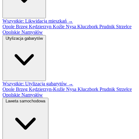
Wszystkie: Likwidacja mieszkań →
Opole
Brzeg
Kędzierzyn Koźle
Nysa
Kluczbork
Prudnik
Strzelce
Opolskie
Namysłów
Utylizacja gabarytów
Wszystkie: Utylizacja gabarytów →
Opole
Brzeg
Kędzierzyn-Koźle
Nysa
Kluczbork
Prudnik
Strzelce
Opolskie
Namysłów
Laweta samochodowa