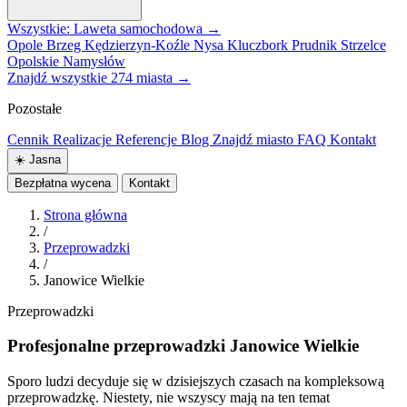
Wszystkie: Laweta samochodowa →
Opole
Brzeg
Kędzierzyn-Koźle
Nysa
Kluczbork
Prudnik
Strzelce
Opolskie
Namysłów
Znajdź wszystkie 274 miasta →
Pozostałe
Cennik
Realizacje
Referencje
Blog
Znajdź miasto
FAQ
Kontakt
☀️
Jasna
Bezpłatna wycena
Kontakt
Strona główna
/
Przeprowadzki
/
Janowice Wielkie
Przeprowadzki
Profesjonalne przeprowadzki Janowice Wielkie
Sporo ludzi decyduje się w dzisiejszych czasach na kompleksową
przeprowadzkę. Niestety, nie wszyscy mają na ten temat