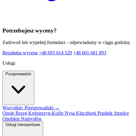
Potrzebujesz wyceny?
Zadzwoń lub wypełnij formularz - odpowiadamy w ciągu godziny.
Bezpłatna wycena
+48 693 614 529
+48 601 681 893
Usługi
Przeprowadzki
Wszystkie: Przeprowadzki →
Opole
Brzeg
Kędzierzyn-Koźle
Nysa
Kluczbork
Prudnik
Strzelce
Opolskie
Namysłów
Usługi transportowe