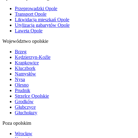
Przeprowadzki Opole
Transport Opole
Likwidacja mieszkań Opole
Utylizacja gabarytów Opole
Laweta Opole
Województwo opolskie
Brzeg
Kędzierzyn-Koźle
Krapkowice
Kluczbork
Namysłów
Nysa
Olesno
Prudnik
Strzelce Opolskie
Grodków
Głubczyce
Głuchołazy
Poza opolskim
Wrocław