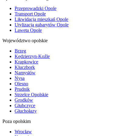
Przeprowadzki Opole
Transport Opole
Likwidacja mieszkań Opole
Utylizacja gabarytów Opole
Laweta Opole
Województwo opolskie
Brzeg
Kędzierzyn-Koźle
Krapkowice
Kluczbork
Namysłów
Nysa
Olesno
Prudnik
Strzelce Opolskie
Grodków
Głubczyce
Głuchołazy
Poza opolskim
Wrocław