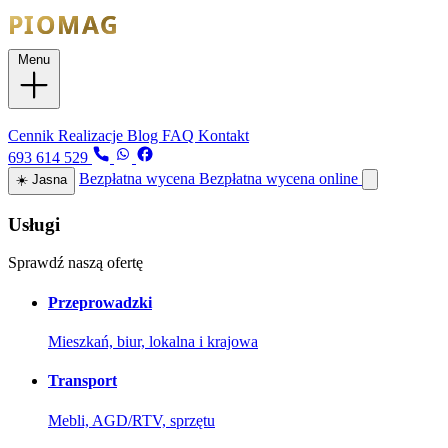
Menu
Usługi
Cennik
Realizacje
Blog
FAQ
Kontakt
693 614 529
Bezpłatna wycena
Bezpłatna wycena online
☀️
Jasna
Usługi
Sprawdź naszą ofertę
Przeprowadzki
Mieszkań, biur, lokalna i krajowa
Transport
Mebli, AGD/RTV, sprzętu