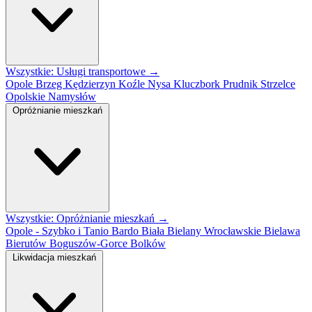
Wszystkie: Usługi transportowe →
Opole
Brzeg
Kędzierzyn Koźle
Nysa
Kluczbork
Prudnik
Strzelce
Opolskie
Namysłów
Opróżnianie mieszkań
Wszystkie: Opróżnianie mieszkań →
Opole - Szybko i Tanio
Bardo
Biała
Bielany Wrocławskie
Bielawa
Bierutów
Boguszów-Gorce
Bolków
Likwidacja mieszkań