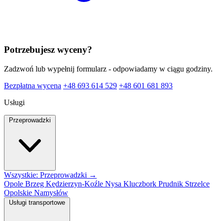
Potrzebujesz wyceny?
Zadzwoń lub wypełnij formularz - odpowiadamy w ciągu godziny.
Bezpłatna wycena
+48 693 614 529
+48 601 681 893
Usługi
Przeprowadzki
Wszystkie: Przeprowadzki →
Opole
Brzeg
Kędzierzyn-Koźle
Nysa
Kluczbork
Prudnik
Strzelce
Opolskie
Namysłów
Usługi transportowe