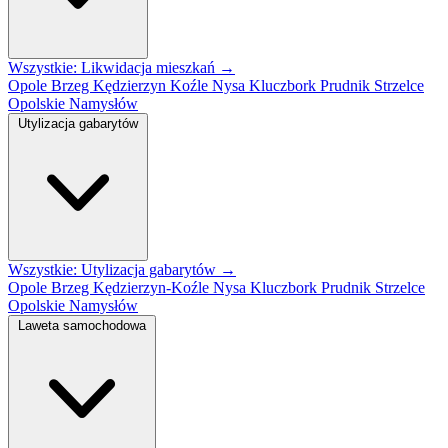
Wszystkie: Likwidacja mieszkań →
Opole
Brzeg
Kędzierzyn Koźle
Nysa
Kluczbork
Prudnik
Strzelce
Opolskie
Namysłów
Utylizacja gabarytów
Wszystkie: Utylizacja gabarytów →
Opole
Brzeg
Kędzierzyn-Koźle
Nysa
Kluczbork
Prudnik
Strzelce
Opolskie
Namysłów
Laweta samochodowa