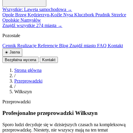
Wszystkie: Laweta samochodowa →
Opole
Brzeg
Kędzierzyn-Koźle
Nysa
Kluczbork
Prudnik
Strzelce
Opolskie
Namysłów
Znajdź wszystkie 274 miasta →
Pozostałe
Cennik
Realizacje
Referencje
Blog
Znajdź miasto
FAQ
Kontakt
☀️
Jasna
Bezpłatna wycena
Kontakt
Strona główna
/
Przeprowadzki
/
Wilkszyn
Przeprowadzki
Profesjonalne przeprowadzki Wilkszyn
Sporo ludzi decyduje się w dzisiejszych czasach na kompleksową
przeprowadzkę. Niestety, nie wszyscy mają na ten temat