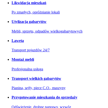
Likwidacja mieszkań
Po zmarłych, opróżnianie lokali
Utylizacja gabarytów
Mebli, sprzętu, odpadów wielkogabarytowych
Laweta
Transport pojazdów 24/7
Montaż mebli
Profesjonalna usługa
Transport wielkich gabarytów
Pianina, sejfy, piece C.O., maszyny
Przygotowanie mieszkania do sprzedaży
Odświeżenie, drobne naprawy, wywóz