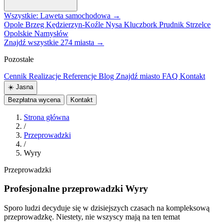
Wszystkie: Laweta samochodowa →
Opole
Brzeg
Kędzierzyn-Koźle
Nysa
Kluczbork
Prudnik
Strzelce
Opolskie
Namysłów
Znajdź wszystkie 274 miasta →
Pozostałe
Cennik
Realizacje
Referencje
Blog
Znajdź miasto
FAQ
Kontakt
☀️
Jasna
Bezpłatna wycena
Kontakt
Strona główna
/
Przeprowadzki
/
Wyry
Przeprowadzki
Profesjonalne przeprowadzki Wyry
Sporo ludzi decyduje się w dzisiejszych czasach na kompleksową
przeprowadzkę. Niestety, nie wszyscy mają na ten temat