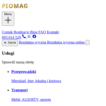
Menu
Usługi
Cennik
Realizacje
Blog
FAQ
Kontakt
693 614 529
Bezpłatna wycena
Bezpłatna wycena online
☀️
Jasna
Usługi
Sprawdź naszą ofertę
Przeprowadzki
Mieszkań, biur, lokalna i krajowa
Transport
Mebli, AGD/RTV, sprzętu