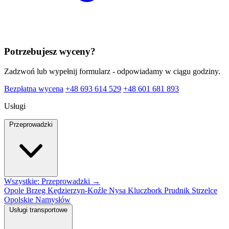
Potrzebujesz wyceny?
Zadzwoń lub wypełnij formularz - odpowiadamy w ciągu godziny.
Bezpłatna wycena
+48 693 614 529
+48 601 681 893
Usługi
Przeprowadzki
Wszystkie: Przeprowadzki →
Opole
Brzeg
Kędzierzyn-Koźle
Nysa
Kluczbork
Prudnik
Strzelce
Opolskie
Namysłów
Usługi transportowe