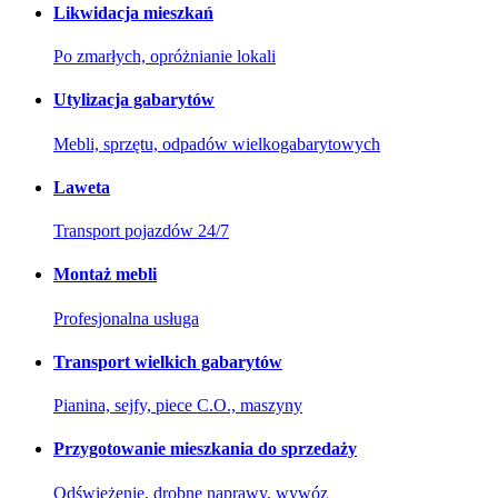
Likwidacja mieszkań
Po zmarłych, opróżnianie lokali
Utylizacja gabarytów
Mebli, sprzętu, odpadów wielkogabarytowych
Laweta
Transport pojazdów 24/7
Montaż mebli
Profesjonalna usługa
Transport wielkich gabarytów
Pianina, sejfy, piece C.O., maszyny
Przygotowanie mieszkania do sprzedaży
Odświeżenie, drobne naprawy, wywóz