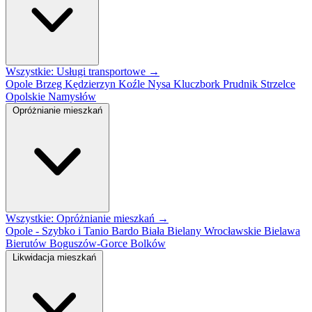
Wszystkie: Usługi transportowe →
Opole
Brzeg
Kędzierzyn Koźle
Nysa
Kluczbork
Prudnik
Strzelce
Opolskie
Namysłów
Opróżnianie mieszkań
Wszystkie: Opróżnianie mieszkań →
Opole - Szybko i Tanio
Bardo
Biała
Bielany Wrocławskie
Bielawa
Bierutów
Boguszów-Gorce
Bolków
Likwidacja mieszkań