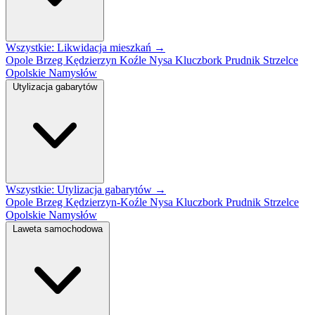
Wszystkie: Likwidacja mieszkań →
Opole
Brzeg
Kędzierzyn Koźle
Nysa
Kluczbork
Prudnik
Strzelce
Opolskie
Namysłów
Utylizacja gabarytów
Wszystkie: Utylizacja gabarytów →
Opole
Brzeg
Kędzierzyn-Koźle
Nysa
Kluczbork
Prudnik
Strzelce
Opolskie
Namysłów
Laweta samochodowa