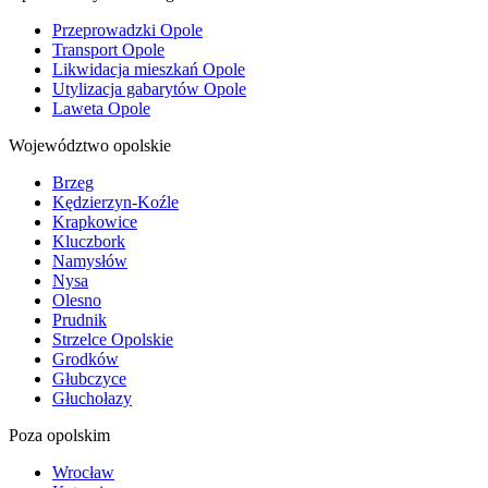
Przeprowadzki Opole
Transport Opole
Likwidacja mieszkań Opole
Utylizacja gabarytów Opole
Laweta Opole
Województwo opolskie
Brzeg
Kędzierzyn-Koźle
Krapkowice
Kluczbork
Namysłów
Nysa
Olesno
Prudnik
Strzelce Opolskie
Grodków
Głubczyce
Głuchołazy
Poza opolskim
Wrocław