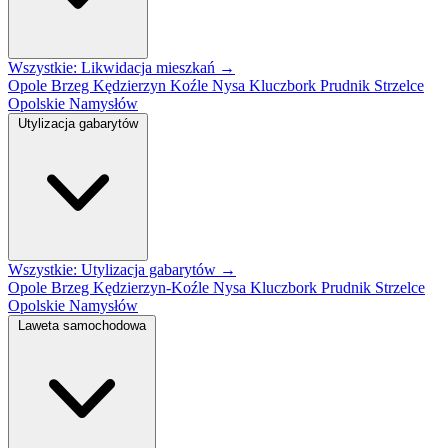
Wszystkie: Likwidacja mieszkań →
Opole
Brzeg
Kędzierzyn Koźle
Nysa
Kluczbork
Prudnik
Strzelce
Opolskie
Namysłów
Utylizacja gabarytów
Wszystkie: Utylizacja gabarytów →
Opole
Brzeg
Kędzierzyn-Koźle
Nysa
Kluczbork
Prudnik
Strzelce
Opolskie
Namysłów
Laweta samochodowa