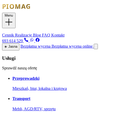
Menu
Usługi
Cennik
Realizacje
Blog
FAQ
Kontakt
693 614 529
Bezpłatna wycena
Bezpłatna wycena online
☀️
Jasna
Usługi
Sprawdź naszą ofertę
Przeprowadzki
Mieszkań, biur, lokalna i krajowa
Transport
Mebli, AGD/RTV, sprzętu