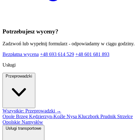
Potrzebujesz wyceny?
Zadzwoń lub wypełnij formularz - odpowiadamy w ciągu godziny.
Bezpłatna wycena
+48 693 614 529
+48 601 681 893
Usługi
Przeprowadzki
Wszystkie: Przeprowadzki →
Opole
Brzeg
Kędzierzyn-Koźle
Nysa
Kluczbork
Prudnik
Strzelce
Opolskie
Namysłów
Usługi transportowe