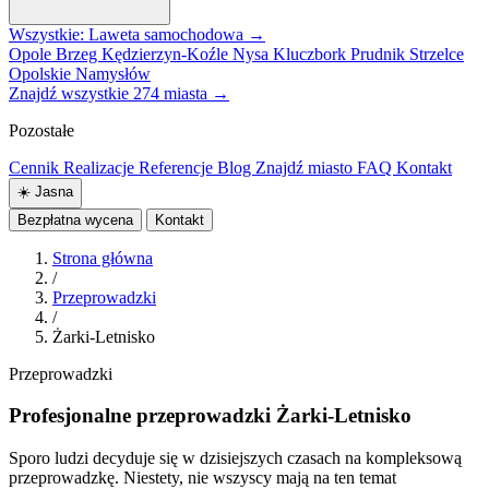
Wszystkie: Laweta samochodowa →
Opole
Brzeg
Kędzierzyn-Koźle
Nysa
Kluczbork
Prudnik
Strzelce
Opolskie
Namysłów
Znajdź wszystkie 274 miasta →
Pozostałe
Cennik
Realizacje
Referencje
Blog
Znajdź miasto
FAQ
Kontakt
☀️
Jasna
Bezpłatna wycena
Kontakt
Strona główna
/
Przeprowadzki
/
Żarki-Letnisko
Przeprowadzki
Profesjonalne przeprowadzki Żarki-Letnisko
Sporo ludzi decyduje się w dzisiejszych czasach na kompleksową
przeprowadzkę. Niestety, nie wszyscy mają na ten temat