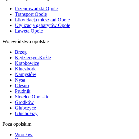
Przeprowadzki Opole
Transport Opole
Likwidacja mieszkań Opole
Utylizacja gabarytów Opole
Laweta Opole
Województwo opolskie
Brzeg
Kędzierzyn-Koźle
Krapkowice
Kluczbork
Namysłów
Nysa
Olesno
Prudnik
Strzelce Opolskie
Grodków
Głubczyce
Głuchołazy
Poza opolskim
Wrocław