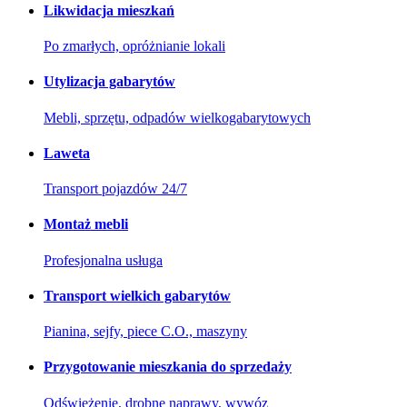
Likwidacja mieszkań
Po zmarłych, opróżnianie lokali
Utylizacja gabarytów
Mebli, sprzętu, odpadów wielkogabarytowych
Laweta
Transport pojazdów 24/7
Montaż mebli
Profesjonalna usługa
Transport wielkich gabarytów
Pianina, sejfy, piece C.O., maszyny
Przygotowanie mieszkania do sprzedaży
Odświeżenie, drobne naprawy, wywóz