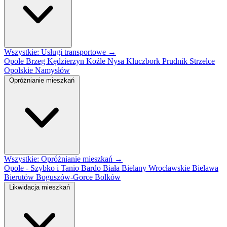
Wszystkie: Usługi transportowe →
Opole
Brzeg
Kędzierzyn Koźle
Nysa
Kluczbork
Prudnik
Strzelce
Opolskie
Namysłów
Opróżnianie mieszkań
Wszystkie: Opróżnianie mieszkań →
Opole - Szybko i Tanio
Bardo
Biała
Bielany Wrocławskie
Bielawa
Bierutów
Boguszów-Gorce
Bolków
Likwidacja mieszkań